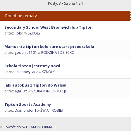
Posty: 3 • Strona
1
z
1
Podobne tematy
Secondary School West Bromwich lub Tipton
przez
Rokxi
w
SZKOŁY
Mamuski z tipton kolo sure start przedszkola
przez
gosiunia1101
w
RODZINA I DZIECKO
Szkola tipton jestesmy nowi
przez
anianowysacz
w
SZKOŁY
Jaki autobus z Tipton do Walsall
przez
Aga_Dz
w
SZUKAM INFORMACJI
Tipton Sports Academy
przez
DiamondGirl
w
ŚWIAT KOBIET
Powrót do SZUKAM INFORMACJI