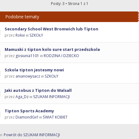
Posty: 3 • Strona
1
z
1
Podobne tematy
Secondary School West Bromwich lub Tipton
przez
Rokxi
w
SZKOŁY
Mamuski z tipton kolo sure start przedszkola
przez
gosiunia1101
w
RODZINA I DZIECKO
Szkola tipton jestesmy nowi
przez
anianowysacz
w
SZKOŁY
Jaki autobus z Tipton do Walsall
przez
Aga_Dz
w
SZUKAM INFORMACJI
Tipton Sports Academy
przez
DiamondGirl
w
ŚWIAT KOBIET
Powrót do SZUKAM INFORMACJI