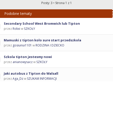
Posty: 3 • Strona
1
z
1
Podobne tematy
Secondary School West Bromwich lub Tipton
przez
Rokxi
w
SZKOŁY
Mamuski z tipton kolo sure start przedszkola
przez
gosiunia1101
w
RODZINA I DZIECKO
Szkola tipton jestesmy nowi
przez
anianowysacz
w
SZKOŁY
Jaki autobus z Tipton do Walsall
przez
Aga_Dz
w
SZUKAM INFORMACJI
Tipton Sports Academy
przez
DiamondGirl
w
ŚWIAT KOBIET
Powrót do SZUKAM INFORMACJI