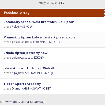
Posty: 3 • Strona
1
z
1
Podobne tematy
Secondary School West Bromwich lub Tipton
przez
Rokxi
w
SZKOŁY
Mamuski z tipton kolo sure start przedszkola
przez
gosiunia1101
w
RODZINA I DZIECKO
Szkola tipton jestesmy nowi
przez
anianowysacz
w
SZKOŁY
Jaki autobus z Tipton do Walsall
przez
Aga_Dz
w
SZUKAM INFORMACJI
Tipton Sports Academy
przez
DiamondGirl
w
ŚWIAT KOBIET
Powrót do SZUKAM INFORMACJI