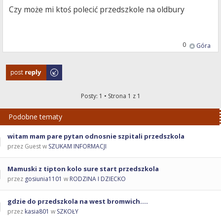
Czy może mi ktoś polecić przedszkole na oldbury
0
Góra
Odpowiedz
Posty: 1 • Strona
1
z
1
Podobne tematy
witam mam pare pytan odnosnie szpitali przedszkola
przez Guest w
SZUKAM INFORMACJI
Mamuski z tipton kolo sure start przedszkola
przez
gosiunia1101
w
RODZINA I DZIECKO
gdzie do przedszkola na west bromwich....
przez
kasia801
w
SZKOŁY