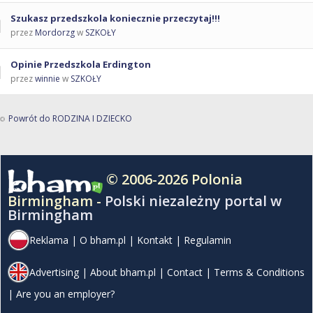
Szukasz przedszkola koniecznie przeczytaj!!!
przez
Mordorzg
w
SZKOŁY
Opinie Przedszkola Erdington
przez
winnie
w
SZKOŁY
Powrót do RODZINA I DZIECKO
© 2006-2026 Polonia
Birmingham -
Polski niezależny portal w
Birmingham
Reklama
|
O bham.pl
|
Kontakt
|
Regulamin
Advertising
|
About bham.pl
|
Contact
|
Terms & Conditions
|
Are you an employer?