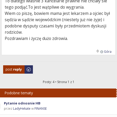
To dlatego właśnie 3 kancelarie prawne nie chciały sie
tego podjąć.To jest wątpliwe do wygrania.
Wiem co piszę, bowiem mama jest lekarzem a ojciec był
sędzia w sądzie wojewódzkim (niestety już nie żyje) i
podobne dysputy czasami były przedmiotem dyskusji
rodziców.
Pozdrawiam i życzę dużo zdrowia.
0
Góra
Odpowiedz
Posty: 4 • Strona
1
z
1
Podobne tematy
Pytanie odnosnie HB
przez
LadyHekate
w
FINANSE