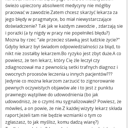
świeżo upieczony absolwent medycyny nie mógłby
pracować w zawodzie.Zatem chcesz skarżyć lekarza za
jego błędy w pragmatyce, bo miał niewystarczające
doświadczenie? Tak jak w każdym zawodzie , zdarzają sie
i porażki (a ty nigdy w pracy nie popełniłeś błędu?)
Można by rzec: "ale przeciez stawką jest ludzkie życie?"
Gdyby lekarz był świadom odpowiedzialności za błąd, to
nikt nie zostałby lekarzem.Bo ryzyko jest zbyt duże.A co
powiesz, że ten lekarz, który Cię żle leczył czy
zdiagnozował ma z pewnością setki trafnych diagnoz i
owocnych procesów leczenia u innych pacjentów???
Jedynie co można lekarzom zarzucić to zignorowanie
pewnych oczywistych objawów ale i to jest z punktu
prawnego wątpliwe do udowodnienia (bo jak
udowodnisz, że o czymś mu sygnalizowałeś? Powiesz, że
mówiłeś, a on powie, że nie.Z każdej wizyty lekarz składa
raport.Jeżeli tam nie będzie wzmianki o tym co
zgłaszasz, to jak myślisz, komu dadzą wiarę?)