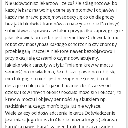
Nie udowodnisz lekarzowi, ze coś źle zdiagnozował bo
każdy lekarz ma wolną ocenę symptomów i objawów i
każdy ma prawo podejmować decyzję co do diagnozy
bez jakichkolwiek kanonów co należy a co nie.Do dosyć
subiektywna sprawa a w takim przypadku zaprzęgnięcie
jakichkolwiek procedur jest niemożliwe.Człowiek to nie
robot czy maszyna.U każdego schorzenia czy choroby
przebiegają inaczej.A niektóre nawet bezobjawowo i
przy okazji się czasami o czymś dowiadujemy.
Jakiekolwiek zarzuty w stylu: "miałem krew w moczu i
senność no to wiadomo, że od razu powinno robić się
morfologię, no nie?" jest niezupełnie ścisłe, bo od
decyzji co dalej robić i jakie badanie zlecić zależy od
dziesiątków innych okoliczności.Bo może się i okazać, że
krew w moczu i objawy senności są skutkiem np.
nadciśnienia, czego morfologia już nie wykaże.
Wiele zależy od doświadczenia lekarza.Doświadczenie
jest miara jego kunsztu.Ale nie można kogoś (lekarza)
karcić (a nawet karać) za jego brak, bo inaczej żaden