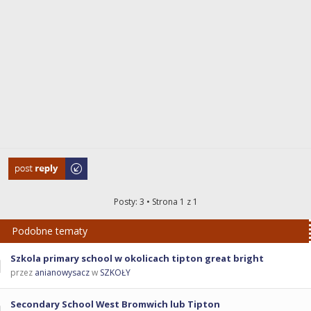
Odpowiedz
Posty: 3 • Strona
1
z
1
Podobne tematy
Szkola primary school w okolicach tipton great bright
przez
anianowysacz
w
SZKOŁY
Secondary School West Bromwich lub Tipton