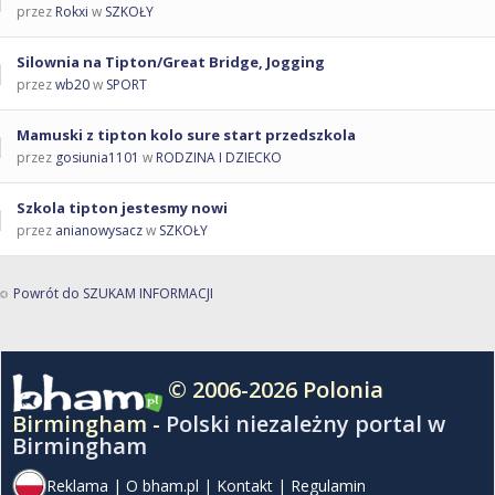
przez
Rokxi
w
SZKOŁY
Silownia na Tipton/Great Bridge, Jogging
przez
wb20
w
SPORT
Mamuski z tipton kolo sure start przedszkola
przez
gosiunia1101
w
RODZINA I DZIECKO
Szkola tipton jestesmy nowi
przez
anianowysacz
w
SZKOŁY
Powrót do SZUKAM INFORMACJI
© 2006-2026 Polonia
Birmingham -
Polski niezależny portal w
Birmingham
Reklama
|
O bham.pl
|
Kontakt
|
Regulamin