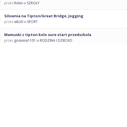
przez
Rokxi
w
SZKOŁY
Silownia na Tipton/Great Bridge, Jogging
przez
wb20
w
SPORT
Mamuski z tipton kolo sure start przedszkola
przez
gosiunia1101
w
RODZINA I DZIECKO
Szkola tipton jestesmy nowi
przez
anianowysacz
w
SZKOŁY
Powrót do SZUKAM INFORMACJI
© 2006-2026 Polonia
Birmingham -
Polski niezależny portal w
Birmingham
Reklama
|
O bham.pl
|
Kontakt
|
Regulamin