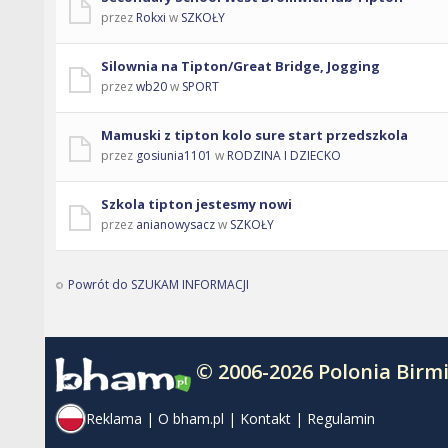
przez
Rokxi
w
SZKOŁY
Silownia na Tipton/Great Bridge, Jogging
przez
wb20
w
SPORT
Mamuski z tipton kolo sure start przedszkola
przez
gosiunia1101
w
RODZINA I DZIECKO
Szkola tipton jestesmy nowi
przez
anianowysacz
w
SZKOŁY
Powrót do SZUKAM INFORMACJI
© 2006-2026 Polonia Bir
Reklama
|
O bham.pl
|
Kontakt
|
Regulamin