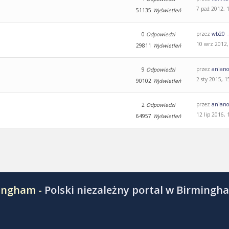
7 paź 2012, 
51135
Wyświetleń
przez
wb20
0
Odpowiedzi
10 wrz 2012,
29811
Wyświetleń
przez
aniano
9
Odpowiedzi
2 sty 2015, 1
90102
Wyświetleń
przez
aniano
2
Odpowiedzi
12 lip 2016, 
64957
Wyświetleń
mingham -
Polski niezależny portal w Birmingh