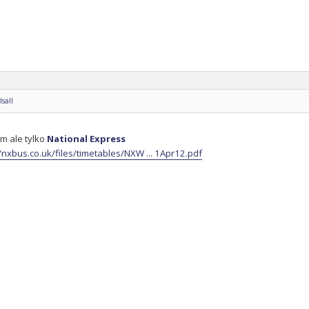
sall
m ale tylko
National Express
//nxbus.co.uk/files/timetables/NXW ... 1Apr12.pdf