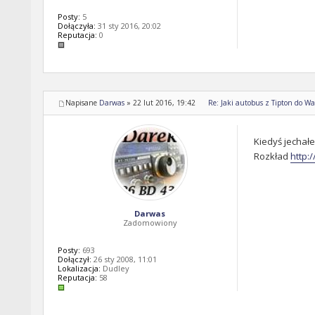
Posty:
5
Dołączyła:
31 sty 2016, 20:02
Reputacja:
0
Napisane
Darwas
»
22 lut 2016, 19:42
Re: Jaki autobus z Tipton do Wal
Kiedyś jechałe
Rozkład
http:
Darwas
Zadomowiony
Posty:
693
Dołączył:
26 sty 2008, 11:01
Lokalizacja:
Dudley
Reputacja:
58