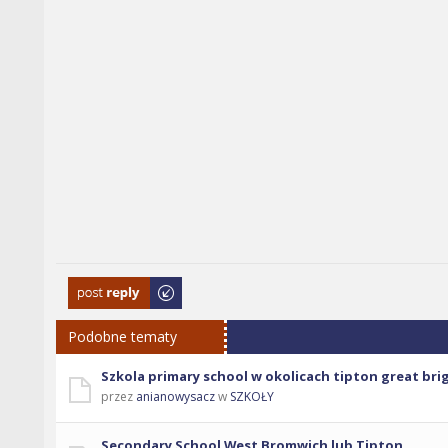
Odpowiedz
Podobne tematy
Szkola primary school w okolicach tipton great bri
przez
anianowysacz
w
SZKOŁY
Secondary School West Bromwich lub Tipton