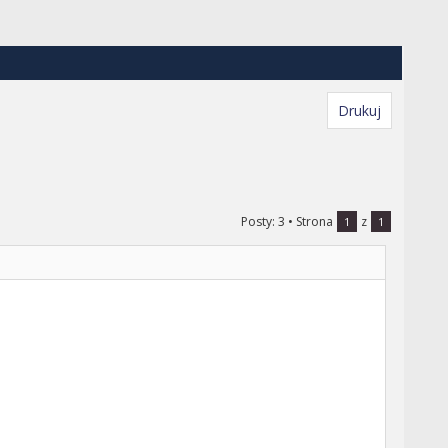
Drukuj
Posty: 3
• Strona
z
1
1