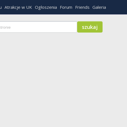
u
Atrakcje w UK
Ogłoszenia
Forum
Friends
Galeria