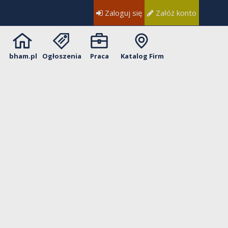
Zaloguj się
Załóż konto
bham.pl
Ogłoszenia
Praca
Katalog Firm