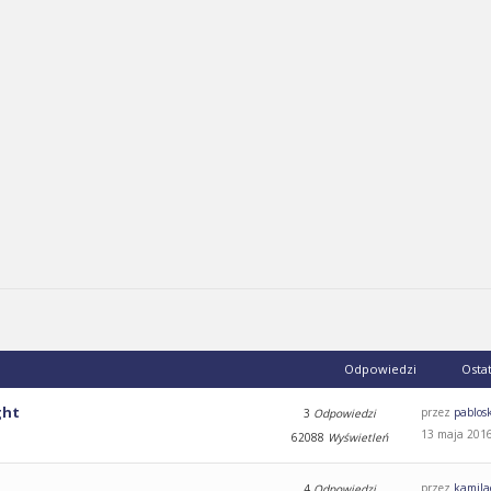
Odpowiedzi
Osta
ght
przez
pablos
3
Odpowiedzi
13 maja 2016
62088
Wyświetleń
przez
kamila
4
Odpowiedzi