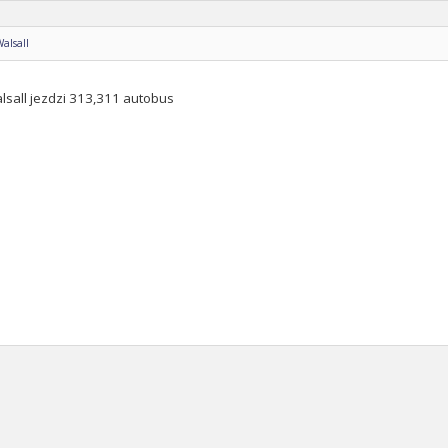
Walsall
lsall jezdzi 313,311 autobus