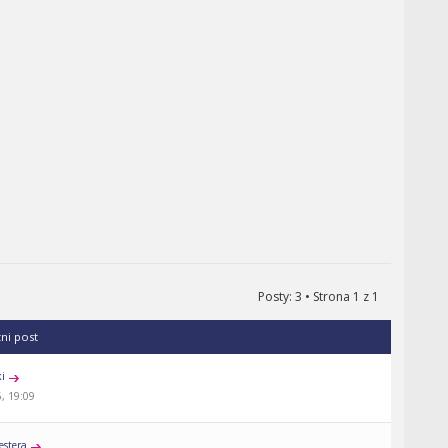
Posty: 3 • Strona
1
z
1
tni post
ki
, 19:09
estera