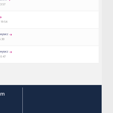
13:57
 19:54
wysacz
5:30
wysacz
10:47
am