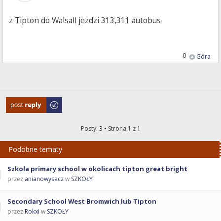
z Tipton do Walsall jezdzi 313,311 autobus
0
Góra
Odpowiedz
Posty: 3 • Strona
1
z
1
Podobne tematy
Szkola primary school w okolicach tipton great bright
przez
anianowysacz
w
SZKOŁY
Secondary School West Bromwich lub Tipton
przez
Rokxi
w
SZKOŁY