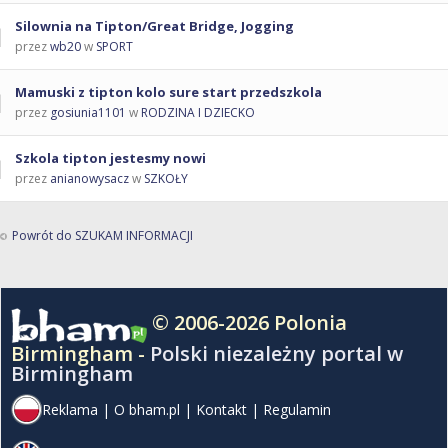
Silownia na Tipton/Great Bridge, Jogging
przez
wb20
w
SPORT
Mamuski z tipton kolo sure start przedszkola
przez
gosiunia1101
w
RODZINA I DZIECKO
Szkola tipton jestesmy nowi
przez
anianowysacz
w
SZKOŁY
Powrót do SZUKAM INFORMACJI
© 2006-2026 Polonia
Birmingham -
Polski niezależny portal w
Birmingham
Reklama
|
O bham.pl
|
Kontakt
|
Regulamin