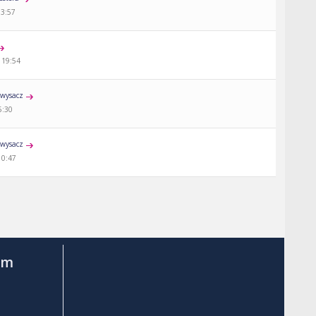
13:57
 19:54
wysacz
5:30
wysacz
10:47
am