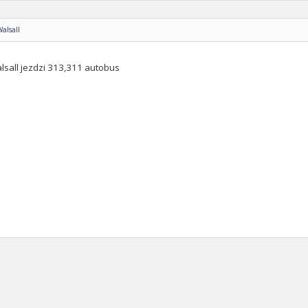
Walsall
lsall jezdzi 313,311 autobus