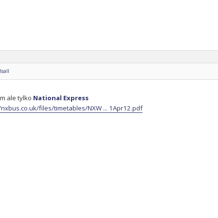
sall
m ale tylko
National Express
//nxbus.co.uk/files/timetables/NXW ... 1Apr12.pdf