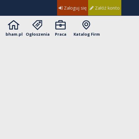
Zaloguj się
Załóż konto
bham.pl
Ogłoszenia
Praca
Katalog Firm