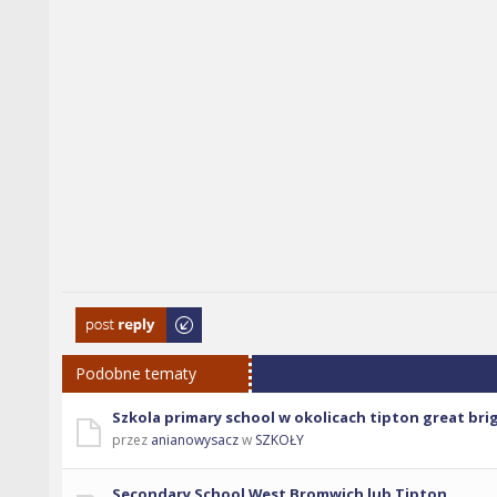
Odpowiedz
Podobne tematy
Szkola primary school w okolicach tipton great bri
przez
anianowysacz
w
SZKOŁY
Secondary School West Bromwich lub Tipton