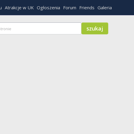
u
Atrakcje w UK
Ogłoszenia
Forum
Friends
Galeria