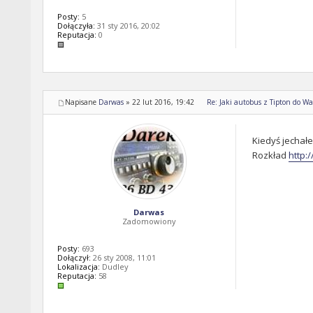
Posty:
5
Dołączyła:
31 sty 2016, 20:02
Reputacja:
0
Napisane
Darwas
»
22 lut 2016, 19:42
Re: Jaki autobus z Tipton do Wal
Kiedyś jechałe
Rozkład
http:
Darwas
Zadomowiony
Posty:
693
Dołączył:
26 sty 2008, 11:01
Lokalizacja:
Dudley
Reputacja:
58