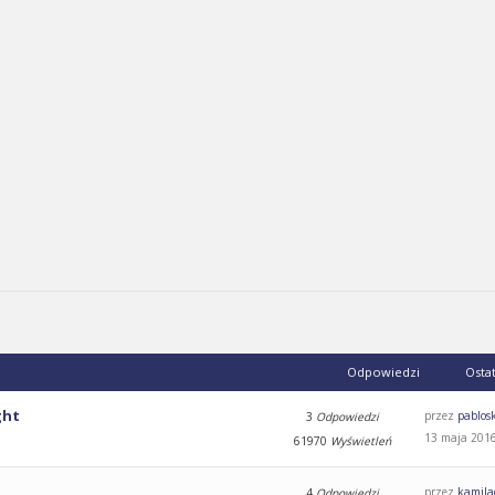
Odpowiedzi
Osta
ght
przez
pablos
3
Odpowiedzi
13 maja 2016
61970
Wyświetleń
przez
kamila
4
Odpowiedzi