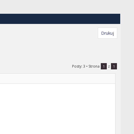
Drukuj
Posty: 3
• Strona
z
1
1