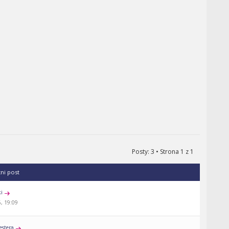
Posty: 3 • Strona
1
z
1
tni post
ki
, 19:09
estera