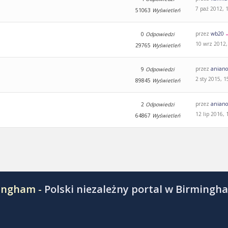
7 paź 2012, 
51063
Wyświetleń
przez
wb20
0
Odpowiedzi
10 wrz 2012,
29765
Wyświetleń
przez
aniano
9
Odpowiedzi
2 sty 2015, 1
89845
Wyświetleń
przez
aniano
2
Odpowiedzi
12 lip 2016, 
64867
Wyświetleń
mingham -
Polski niezależny portal w Birmingh