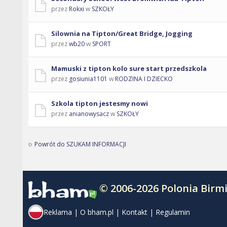
przez
Rokxi
w
SZKOŁY
Silownia na Tipton/Great Bridge, Jogging
przez
wb20
w
SPORT
Mamuski z tipton kolo sure start przedszkola
przez
gosiunia1101
w
RODZINA I DZIECKO
Szkola tipton jestesmy nowi
przez
anianowysacz
w
SZKOŁY
Powrót do SZUKAM INFORMACJI
© 2006-2026 Polonia Bir
Reklama
|
O bham.pl
|
Kontakt
|
Regulamin