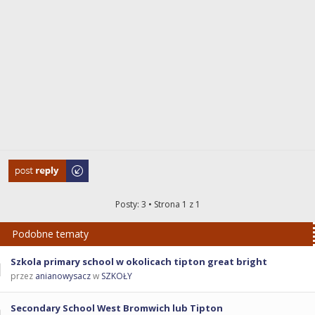
Odpowiedz
Posty: 3 • Strona
1
z
1
Podobne tematy
Szkola primary school w okolicach tipton great bright
przez
anianowysacz
w
SZKOŁY
Secondary School West Bromwich lub Tipton