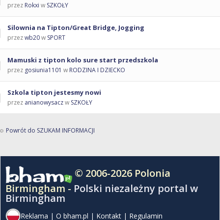
przez
Rokxi
w
SZKOŁY
Silownia na Tipton/Great Bridge, Jogging
przez
wb20
w
SPORT
Mamuski z tipton kolo sure start przedszkola
przez
gosiunia1101
w
RODZINA I DZIECKO
Szkola tipton jestesmy nowi
przez
anianowysacz
w
SZKOŁY
Powrót do SZUKAM INFORMACJI
© 2006-2026 Polonia
Birmingham -
Polski niezależny portal w
Birmingham
Reklama
|
O bham.pl
|
Kontakt
|
Regulamin