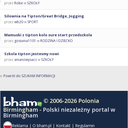
przez
Rokxi
w
SZKOŁY
Silownia na Tipton/Great Bridge, Jogging
przez
wb20
w
SPORT
Mamuski z tipton kolo sure start przedszkola
przez
gosiunia1101
w
RODZINA I DZIECKO
Szkola tipton jestesmy nowi
przez
anianowysacz
w
SZKOŁY
Powrót do SZUKAM INFORMACJI
© 2006-2026 Polonia
Birmingham -
Polski niezależny portal w
Birmingham
Reklama
|
O bham.pl
|
Kontakt
|
Regulamin