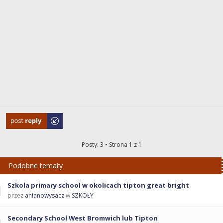
Odpowiedz
Posty: 3 • Strona
1
z
1
Podobne tematy
Szkola primary school w okolicach tipton great bright
przez
anianowysacz
w
SZKOŁY
Secondary School West Bromwich lub Tipton