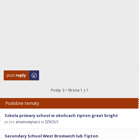
Odpowiedz
Posty: 3 • Strona
1
z
1
Podobne tematy
Szkola primary school w okolicach tipton great bright
przez
anianowysacz
w
SZKOŁY
Secondary School West Bromwich lub Tipton