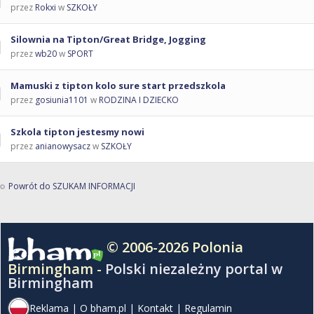
przez
Rokxi
w
SZKOŁY
Silownia na Tipton/Great Bridge, Jogging
przez
wb20
w
SPORT
Mamuski z tipton kolo sure start przedszkola
przez
gosiunia1101
w
RODZINA I DZIECKO
Szkola tipton jestesmy nowi
przez
anianowysacz
w
SZKOŁY
Powrót do SZUKAM INFORMACJI
© 2006-2026 Polonia
Birmingham -
Polski niezależny portal w
Birmingham
Reklama
|
O bham.pl
|
Kontakt
|
Regulamin