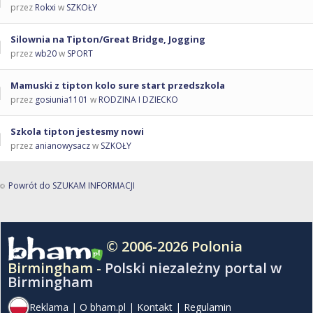
przez
Rokxi
w
SZKOŁY
Silownia na Tipton/Great Bridge, Jogging
przez
wb20
w
SPORT
Mamuski z tipton kolo sure start przedszkola
przez
gosiunia1101
w
RODZINA I DZIECKO
Szkola tipton jestesmy nowi
przez
anianowysacz
w
SZKOŁY
Powrót do SZUKAM INFORMACJI
© 2006-2026 Polonia
Birmingham -
Polski niezależny portal w
Birmingham
Reklama
|
O bham.pl
|
Kontakt
|
Regulamin