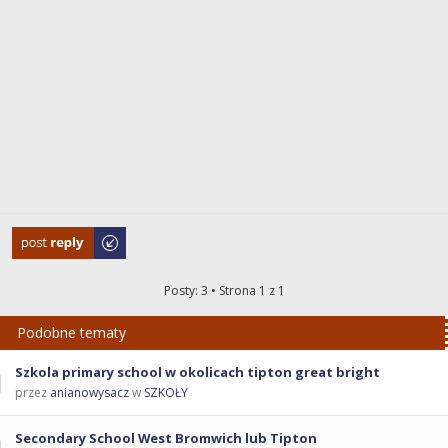
Odpowiedz
Posty: 3 • Strona
1
z
1
Podobne tematy
Szkola primary school w okolicach tipton great bright
przez
anianowysacz
w
SZKOŁY
Secondary School West Bromwich lub Tipton