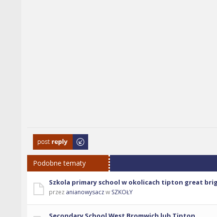
Odpowiedz
Podobne tematy
Szkola primary school w okolicach tipton great bri
przez
anianowysacz
w
SZKOŁY
Secondary School West Bromwich lub Tipton