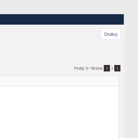
Drukuj
Posty: 3
• Strona
z
1
1