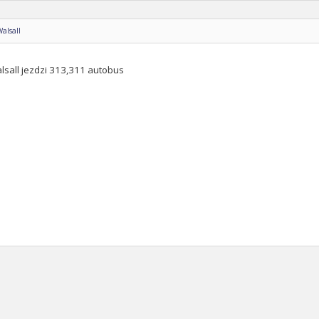
Walsall
lsall jezdzi 313,311 autobus