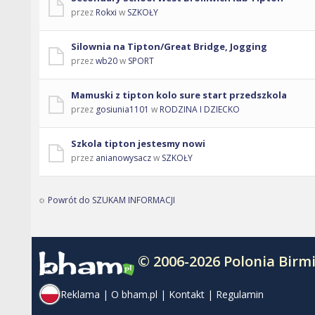
przez
Rokxi
w
SZKOŁY
Silownia na Tipton/Great Bridge, Jogging
przez
wb20
w
SPORT
Mamuski z tipton kolo sure start przedszkola
przez
gosiunia1101
w
RODZINA I DZIECKO
Szkola tipton jestesmy nowi
przez
anianowysacz
w
SZKOŁY
Powrót do SZUKAM INFORMACJI
© 2006-2026 Polonia Bir
Reklama
|
O bham.pl
|
Kontakt
|
Regulamin