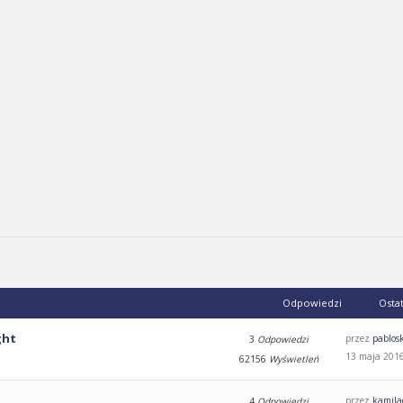
Odpowiedzi
Osta
ght
przez
pablos
3
Odpowiedzi
13 maja 2016
62156
Wyświetleń
przez
kamila
4
Odpowiedzi