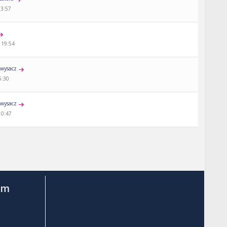
13:57
 19:54
wysacz
5:30
wysacz
10:47
am