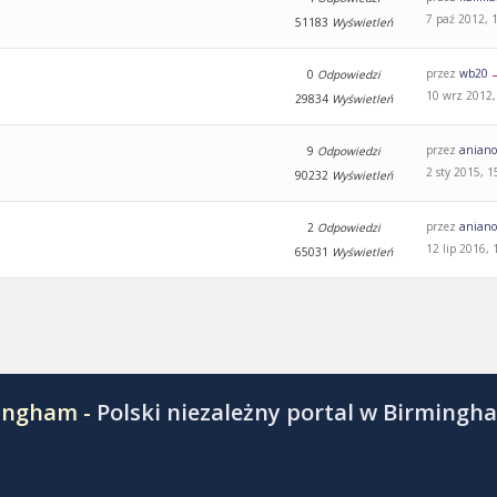
7 paź 2012, 
51183
Wyświetleń
przez
wb20
0
Odpowiedzi
10 wrz 2012,
29834
Wyświetleń
przez
aniano
9
Odpowiedzi
2 sty 2015, 1
90232
Wyświetleń
przez
aniano
2
Odpowiedzi
12 lip 2016, 
65031
Wyświetleń
mingham -
Polski niezależny portal w Birmingh