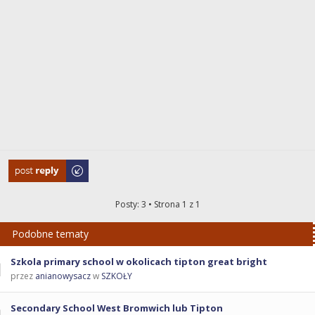
Odpowiedz
Posty: 3 • Strona
1
z
1
Podobne tematy
Szkola primary school w okolicach tipton great bright
przez
anianowysacz
w
SZKOŁY
Secondary School West Bromwich lub Tipton