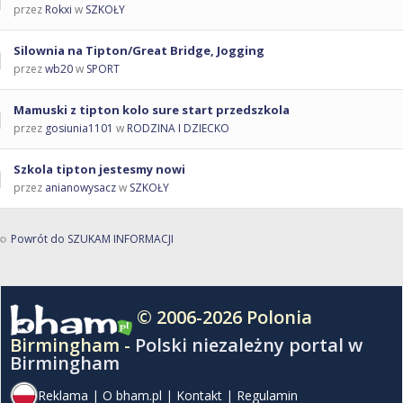
przez
Rokxi
w
SZKOŁY
Silownia na Tipton/Great Bridge, Jogging
przez
wb20
w
SPORT
Mamuski z tipton kolo sure start przedszkola
przez
gosiunia1101
w
RODZINA I DZIECKO
Szkola tipton jestesmy nowi
przez
anianowysacz
w
SZKOŁY
Powrót do SZUKAM INFORMACJI
© 2006-2026 Polonia
Birmingham -
Polski niezależny portal w
Birmingham
Reklama
|
O bham.pl
|
Kontakt
|
Regulamin