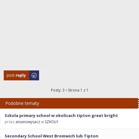
Odpowiedz
Posty: 3 • Strona
1
z
1
Podobne tematy
Szkola primary school w okolicach tipton great bright
przez
anianowysacz
w
SZKOŁY
Secondary School West Bromwich lub Tipton