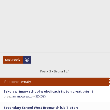
Odpowiedz
Posty: 3 • Strona
1
z
1
Podobne tematy
Szkola primary school w okolicach tipton great bright
przez
anianowysacz
w
SZKOŁY
Secondary School West Bromwich lub Tipton