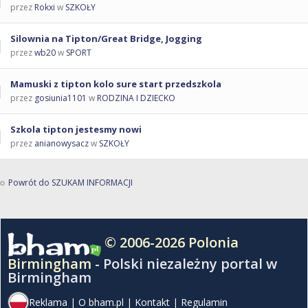
przez
Rokxi
w
SZKOŁY
Silownia na Tipton/Great Bridge, Jogging
przez
wb20
w
SPORT
Mamuski z tipton kolo sure start przedszkola
przez
gosiunia1101
w
RODZINA I DZIECKO
Szkola tipton jestesmy nowi
przez
anianowysacz
w
SZKOŁY
Powrót do SZUKAM INFORMACJI
© 2006-2026 Polonia
Birmingham -
Polski niezależny portal w
Birmingham
Reklama
|
O bham.pl
|
Kontakt
|
Regulamin