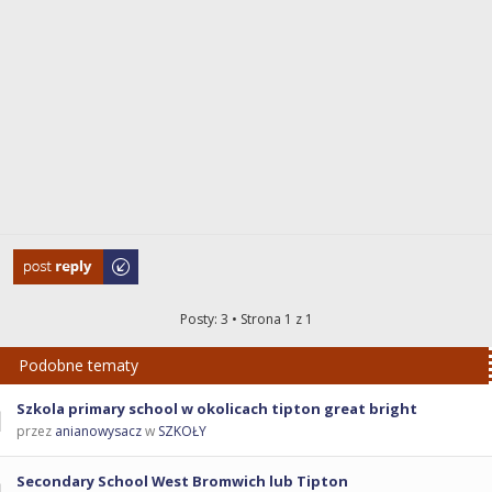
Odpowiedz
Posty: 3 • Strona
1
z
1
Podobne tematy
Szkola primary school w okolicach tipton great bright
przez
anianowysacz
w
SZKOŁY
Secondary School West Bromwich lub Tipton