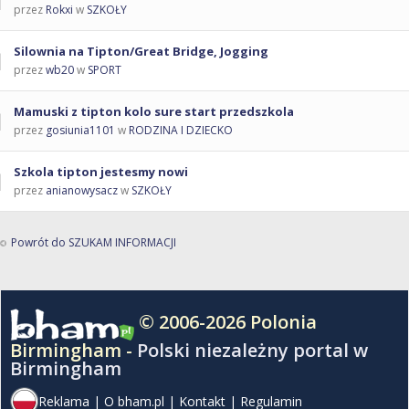
przez
Rokxi
w
SZKOŁY
Silownia na Tipton/Great Bridge, Jogging
przez
wb20
w
SPORT
Mamuski z tipton kolo sure start przedszkola
przez
gosiunia1101
w
RODZINA I DZIECKO
Szkola tipton jestesmy nowi
przez
anianowysacz
w
SZKOŁY
Powrót do SZUKAM INFORMACJI
© 2006-2026 Polonia
Birmingham -
Polski niezależny portal w
Birmingham
Reklama
|
O bham.pl
|
Kontakt
|
Regulamin