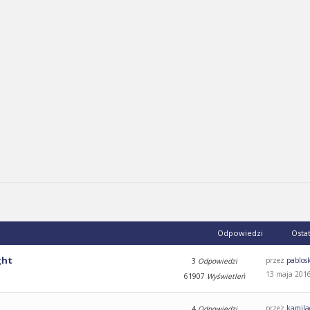
Odpowiedzi
Osta
ght
przez
pablos
3
Odpowiedzi
13 maja 2016
61907
Wyświetleń
przez
kamila
4
Odpowiedzi