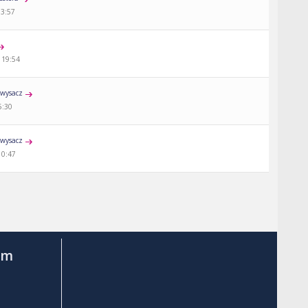
13:57
 19:54
wysacz
5:30
wysacz
10:47
am