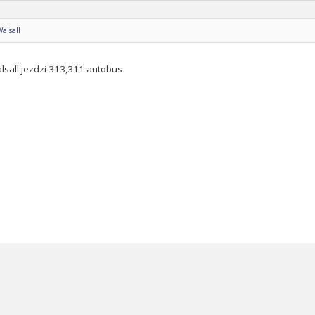
Walsall
lsall jezdzi 313,311 autobus