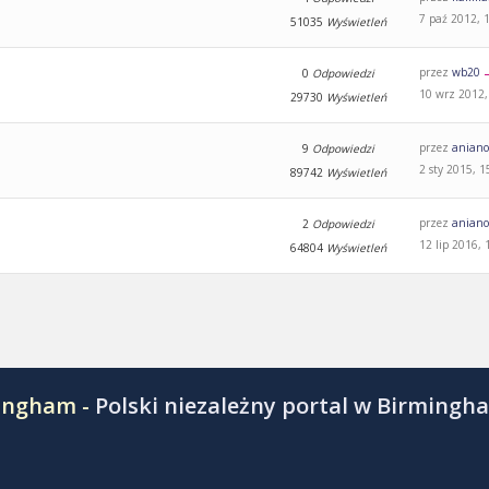
7 paź 2012, 
51035
Wyświetleń
przez
wb20
0
Odpowiedzi
10 wrz 2012,
29730
Wyświetleń
przez
aniano
9
Odpowiedzi
2 sty 2015, 1
89742
Wyświetleń
przez
aniano
2
Odpowiedzi
12 lip 2016, 
64804
Wyświetleń
mingham -
Polski niezależny portal w Birmingh