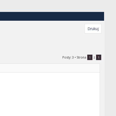
Drukuj
Posty: 3
• Strona
z
1
1