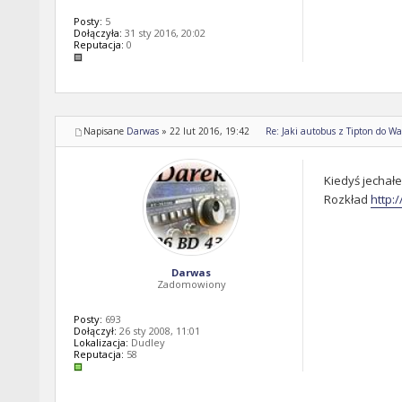
Posty:
5
Dołączyła:
31 sty 2016, 20:02
Reputacja:
0
Napisane
Darwas
»
22 lut 2016, 19:42
Re: Jaki autobus z Tipton do Wal
Kiedyś jechałe
Rozkład
http:
Darwas
Zadomowiony
Posty:
693
Dołączył:
26 sty 2008, 11:01
Lokalizacja:
Dudley
Reputacja:
58