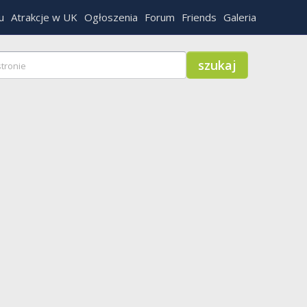
u
Atrakcje w UK
Ogłoszenia
Forum
Friends
Galeria