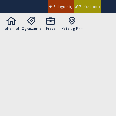
Zaloguj się
Załóż konto
bham.pl
Ogłoszenia
Praca
Katalog Firm