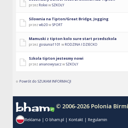
przez
Rokxi
w
SZKOŁY
Silownia na Tipton/Great Bridge, Jogging
przez
wb20
w
SPORT
Mamuski z tipton kolo sure start przedszkola
przez
gosiunia1101
w
RODZINA I DZIECKO
Szkola tipton jestesmy nowi
przez
anianowysacz
w
SZKOŁY
Powrót do SZUKAM INFORMACJI
© 2006-2026 Polonia Bir
Reklama
|
O bham.pl
|
Kontakt
|
Regulamin