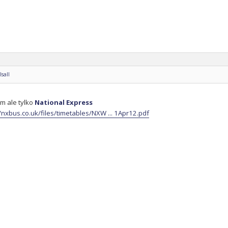
sall
m ale tylko
National Express
//nxbus.co.uk/files/timetables/NXW ... 1Apr12.pdf