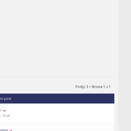
Posty: 3 • Strona
1
z
1
tni post
ki
, 19:09
estera