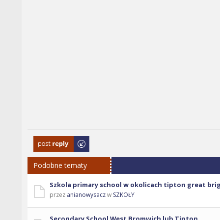
Odpowiedz
Podobne tematy
Szkola primary school w okolicach tipton great bri
przez
anianowysacz
w
SZKOŁY
Secondary School West Bromwich lub Tipton