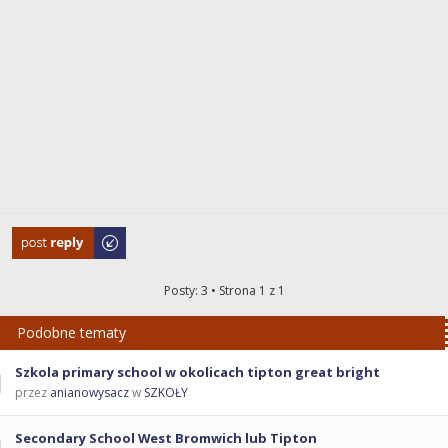
Odpowiedz
Posty: 3 • Strona
1
z
1
Podobne tematy
Szkola primary school w okolicach tipton great bright
przez
anianowysacz
w
SZKOŁY
Secondary School West Bromwich lub Tipton