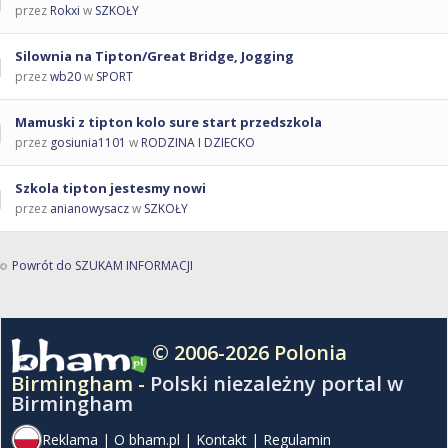
przez
Rokxi
w
SZKOŁY
Silownia na Tipton/Great Bridge, Jogging
przez
wb20
w
SPORT
Mamuski z tipton kolo sure start przedszkola
przez
gosiunia1101
w
RODZINA I DZIECKO
Szkola tipton jestesmy nowi
przez
anianowysacz
w
SZKOŁY
Powrót do SZUKAM INFORMACJI
© 2006-2026 Polonia
Birmingham -
Polski niezależny portal w
Birmingham
Reklama
|
O bham.pl
|
Kontakt
|
Regulamin