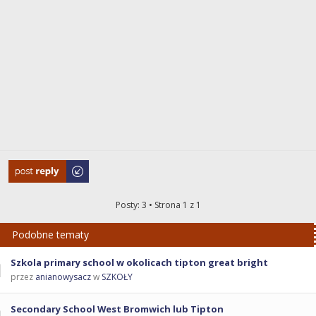
Odpowiedz
Posty: 3 • Strona
1
z
1
Podobne tematy
Szkola primary school w okolicach tipton great bright
przez
anianowysacz
w
SZKOŁY
Secondary School West Bromwich lub Tipton