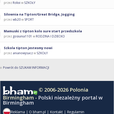
przez
Rokxi
w
SZKOŁY
Silownia na Tipton/Great Bridge, Jogging
przez
wb20
w
SPORT
Mamuski z tipton kolo sure start przedszkola
przez
gosiunia1101
w
RODZINA I DZIECKO
Szkola tipton jestesmy nowi
przez
anianowysacz
w
SZKOŁY
Powrót do SZUKAM INFORMACJI
© 2006-2026 Polonia
Birmingham -
Polski niezależny portal w
Birmingham
Reklama
|
O bham.pl
|
Kontakt
|
Regulamin