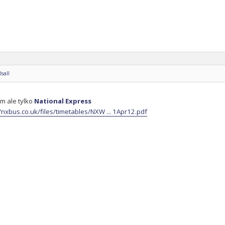
sall
m ale tylko
National Express
//nxbus.co.uk/files/timetables/NXW ... 1Apr12.pdf