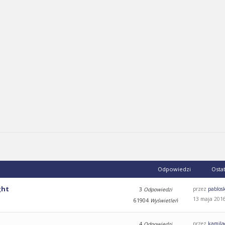
Odpowiedzi
Osta
ght
przez
pablos
3
Odpowiedzi
13 maja 2016
61904
Wyświetleń
przez
kamila
4
Odpowiedzi