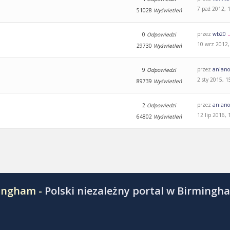
7 paź 2012, 
51028
Wyświetleń
przez
wb20
0
Odpowiedzi
10 wrz 2012,
29730
Wyświetleń
przez
aniano
9
Odpowiedzi
2 sty 2015, 1
89739
Wyświetleń
przez
aniano
2
Odpowiedzi
12 lip 2016, 
64802
Wyświetleń
mingham -
Polski niezależny portal w Birmingh