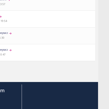
13:57
 19:54
wysacz
5:30
wysacz
10:47
am