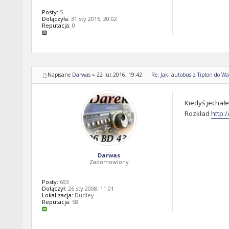
Posty:
5
Dołączyła:
31 sty 2016, 20:02
Reputacja:
0
Napisane
Darwas
»
22 lut 2016, 19:42
Re: Jaki autobus z Tipton do Wal
Kiedyś jechałe
Rozkład
http:
Darwas
Zadomowiony
Posty:
693
Dołączył:
26 sty 2008, 11:01
Lokalizacja:
Dudley
Reputacja:
58