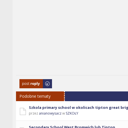
Odpowiedz
Podobne tematy
Szkola primary school w okolicach tipton great bri
przez
anianowysacz
w
SZKOŁY
Secondary School West Bromwich lub Tipton