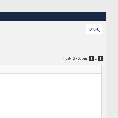
Drukuj
Posty: 3
• Strona
z
1
1