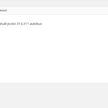
Walsall
lsall jezdzi 313,311 autobus