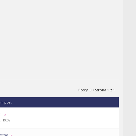
Posty: 3 • Strona
1
z
1
tni post
ki
, 19:09
estera