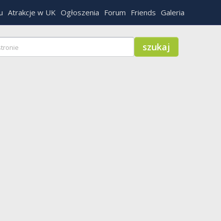
u
Atrakcje w UK
Ogłoszenia
Forum
Friends
Galeria