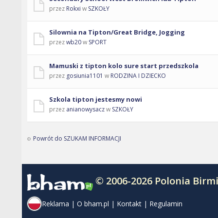
przez
Rokxi
w
SZKOŁY
Silownia na Tipton/Great Bridge, Jogging
przez
wb20
w
SPORT
Mamuski z tipton kolo sure start przedszkola
przez
gosiunia1101
w
RODZINA I DZIECKO
Szkola tipton jestesmy nowi
przez
anianowysacz
w
SZKOŁY
Powrót do SZUKAM INFORMACJI
© 2006-2026 Polonia Bir
Reklama
|
O bham.pl
|
Kontakt
|
Regulamin