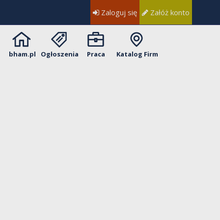
Zaloguj się
Załóż konto
bham.pl
Ogłoszenia
Praca
Katalog Firm