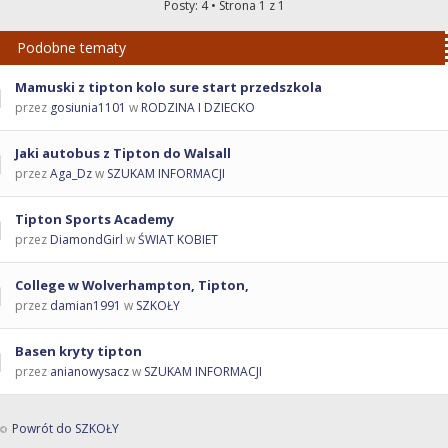
Posty: 4 • Strona
1
z
1
Podobne tematy
Mamuski z tipton kolo sure start przedszkola
przez
gosiunia1101
w
RODZINA I DZIECKO
Jaki autobus z Tipton do Walsall
przez
Aga_Dz
w
SZUKAM INFORMACJI
Tipton Sports Academy
przez
DiamondGirl
w
ŚWIAT KOBIET
College w Wolverhampton, Tipton,
przez
damian1991
w
SZKOŁY
Basen kryty tipton
przez
anianowysacz
w
SZUKAM INFORMACJI
Powrót do SZKOŁY