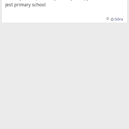
jest primary school
0
Góra