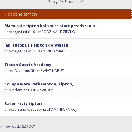
Posty: 4 • Strona
1
z
1
Podobne tematy
Mamuski z tipton kolo sure start przedszkola
przez
gosiunia1101
w
RODZINA I DZIECKO
Jaki autobus z Tipton do Walsall
przez
Aga_Dz
w
SZUKAM INFORMACJI
Tipton Sports Academy
przez
DiamondGirl
w
ŚWIAT KOBIET
College w Wolverhampton, Tipton,
przez
damian1991
w
SZKOŁY
Basen kryty tipton
przez
anianowysacz
w
SZUKAM INFORMACJI
Powrót do SZKOŁY