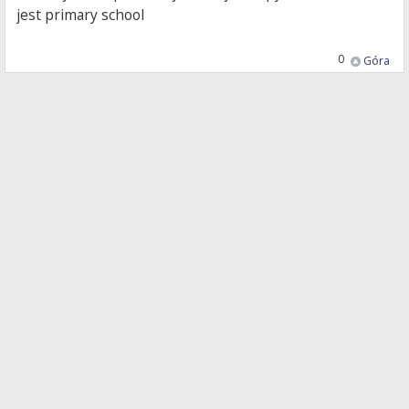
jest primary school
0
Góra