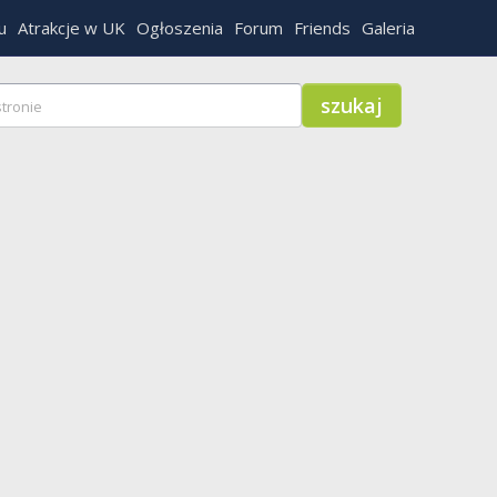
u
Atrakcje w UK
Ogłoszenia
Forum
Friends
Galeria