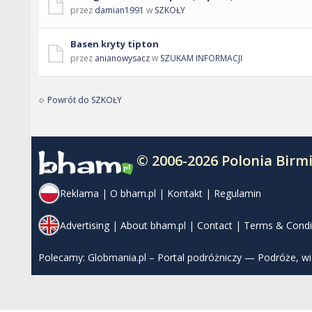
przez
damian1991
w
SZKOŁY
Basen kryty tipton
przez
anianowysacz
w
SZUKAM INFORMACJI
Powrót do SZKOŁY
© 2006-2026 Polonia Bir
Reklama
|
O bham.pl
|
Kontakt
|
Regulamin
Advertising
|
About bham.pl
|
Contact
|
Terms & Condi
Polecamy:
Globmania.pl – Portal podróżniczy — Podróże, w