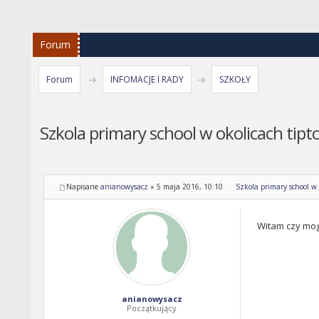
Forum
Forum
INFOMACJE I RADY
SZKOŁY
Szkola primary school w okolicach tipt
Napisane
anianowysacz
»
5 maja 2016, 10:10
Szkola primary school w 
Witam czy mogl
anianowysacz
Początkujący