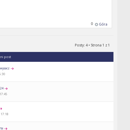
0
Góra
Posty: 4 • Strona
1
z
1
tni post
wysacz
5:30
a24
 17:45
 17:18
rte