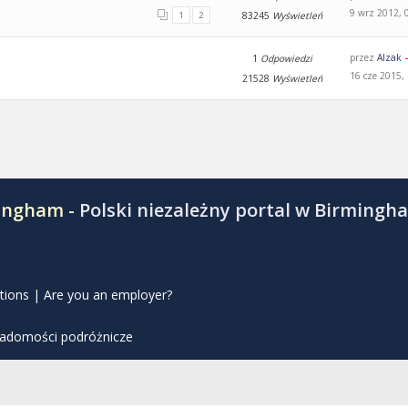
9 wrz 2012, 
1
2
83245
Wyświetleń
przez
Alzak
1
Odpowiedzi
16 cze 2015,
21528
Wyświetleń
mingham -
Polski niezależny portal w Birmingh
tions
|
Are you an employer?
iadomości podróżnicze