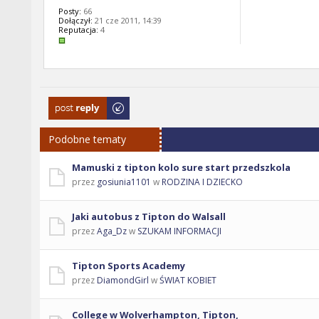
Posty:
66
Dołączył:
21 cze 2011, 14:39
Reputacja:
4
Odpowiedz
Podobne tematy
Mamuski z tipton kolo sure start przedszkola
przez
gosiunia1101
w
RODZINA I DZIECKO
Jaki autobus z Tipton do Walsall
przez
Aga_Dz
w
SZUKAM INFORMACJI
Tipton Sports Academy
przez
DiamondGirl
w
ŚWIAT KOBIET
College w Wolverhampton, Tipton,