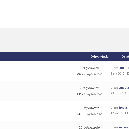
Odpowiedzi
Osta
przez
aniano
9
Odpowiedzi
2 sty 2015, 1
89895
Wyświetleń
przez
andzi
2
Odpowiedzi
23 lut 2016,
43670
Wyświetleń
przez
frezja
1
Odpowiedzi
12 wrz 2013,
24796
Wyświetleń
przez
mldese
20
Odpowiedzi