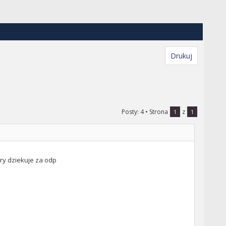
Drukuj
Posty: 4
• Strona
z
1
1
ory dziekuje za odp