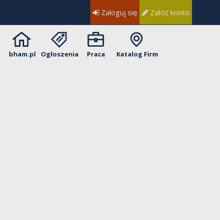
Zaloguj się
Załóż konto
bham.pl
Ogłoszenia
Praca
Katalog Firm