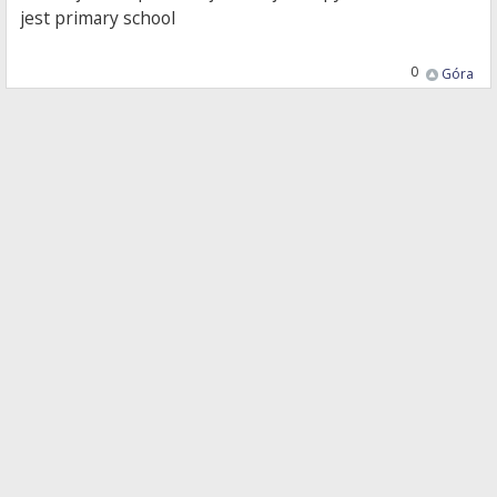
jest primary school
0
Góra