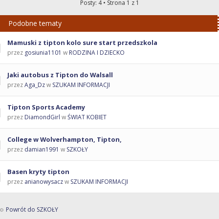
Posty: 4 • Strona
1
z
1
Podobne tematy
Mamuski z tipton kolo sure start przedszkola
przez
gosiunia1101
w
RODZINA I DZIECKO
Jaki autobus z Tipton do Walsall
przez
Aga_Dz
w
SZUKAM INFORMACJI
Tipton Sports Academy
przez
DiamondGirl
w
ŚWIAT KOBIET
College w Wolverhampton, Tipton,
przez
damian1991
w
SZKOŁY
Basen kryty tipton
przez
anianowysacz
w
SZUKAM INFORMACJI
Powrót do SZKOŁY