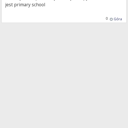
jest primary school
0
Góra