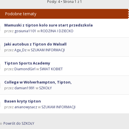
Posty: 4 • Strona
1
z
1
Podobne tematy
Mamuski z tipton kolo sure start przedszkola
przez
gosiunia1101
w
RODZINA I DZIECKO
Jaki autobus z Tipton do Walsall
przez
Aga_Dz
w
SZUKAM INFORMACJI
Tipton Sports Academy
przez
DiamondGirl
w
ŚWIAT KOBIET
College w Wolverhampton, Tipton,
przez
damian1991
w
SZKOŁY
Basen kryty tipton
przez
anianowysacz
w
SZUKAM INFORMACJI
Powrót do SZKOŁY