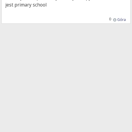
jest primary school
0
Góra