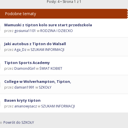
Posty: 4 • Strona
1
z
1
Podobne tematy
Mamuski z tipton kolo sure start przedszkola
przez
gosiunia1101
w
RODZINA I DZIECKO
Jaki autobus z Tipton do Walsall
przez
Aga_Dz
w
SZUKAM INFORMACJI
Tipton Sports Academy
przez
DiamondGirl
w
ŚWIAT KOBIET
College w Wolverhampton, Tipton,
przez
damian1991
w
SZKOŁY
Basen kryty tipton
przez
anianowysacz
w
SZUKAM INFORMACJI
Powrót do SZKOŁY