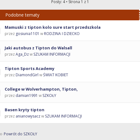
Posty: 4 • Strona
1
z
1
Podobne tematy
Mamuski z tipton kolo sure start przedszkola
przez
gosiunia1101
w
RODZINA I DZIECKO
Jaki autobus z Tipton do Walsall
przez
Aga_Dz
w
SZUKAM INFORMACJI
Tipton Sports Academy
przez
DiamondGirl
w
ŚWIAT KOBIET
College w Wolverhampton, Tipton,
przez
damian1991
w
SZKOŁY
Basen kryty tipton
przez
anianowysacz
w
SZUKAM INFORMACJI
Powrót do SZKOŁY