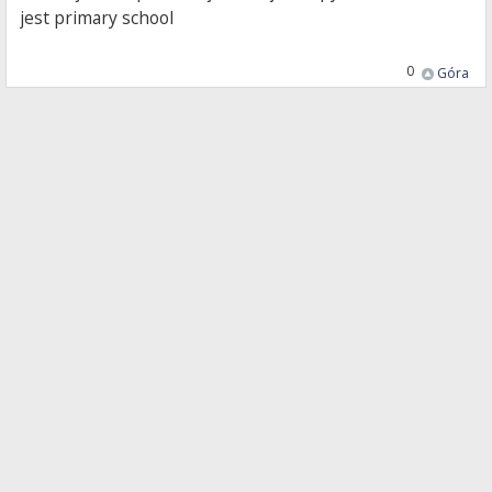
jest primary school
0
Góra