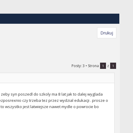
Drukuj
Posty: 3
• Strona
z
1
1
zeby syn poszedl do szkoly ma 8 lat jak to dalej wyglada
ezposrexnio czy trzeba tez przez wydzial edukacji . prosze o
to wszystko jest latwiejsze nawet mydle o powrocie bo