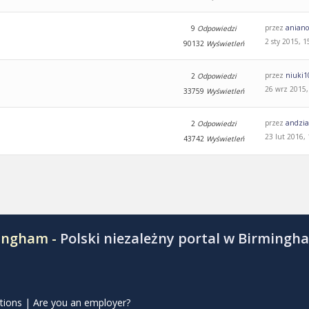
przez
aniano
9
Odpowiedzi
2 sty 2015, 1
90132
Wyświetleń
przez
niuki1
2
Odpowiedzi
26 wrz 2015,
33759
Wyświetleń
przez
andzi
2
Odpowiedzi
23 lut 2016,
43742
Wyświetleń
mingham -
Polski niezależny portal w Birmingh
tions
|
Are you an employer?