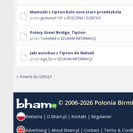
Mamuski z tipton kolo sure start przedszkola
przez
gosiunia1101
w
RODZINA I DZIECKO
Polacy Great Bridge, Tipton
przez
Tomek84
w
SZUKAM INFORMACJI
Jaki autobus z Tipton do Walsall
przez
Aga_Dz
w
SZUKAM INFORMACJI
Powrót do SZKOŁY
© 2006-2026 Polonia Bir
Reklama
|
O bham.pl
|
Kontakt
|
Regulamin
Advertising
|
About bham.pl
|
Contact
|
Terms & Condi