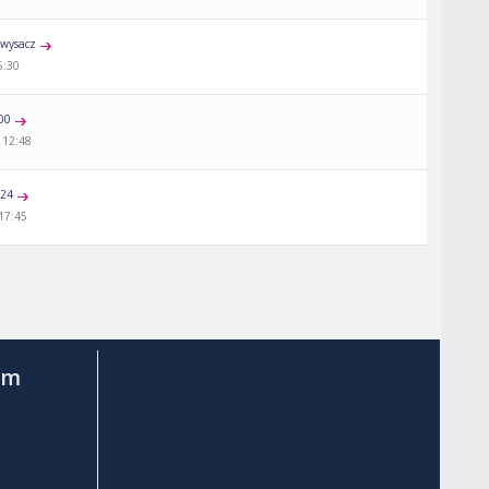
wysacz
5:30
00
 12:48
a24
 17:45
am