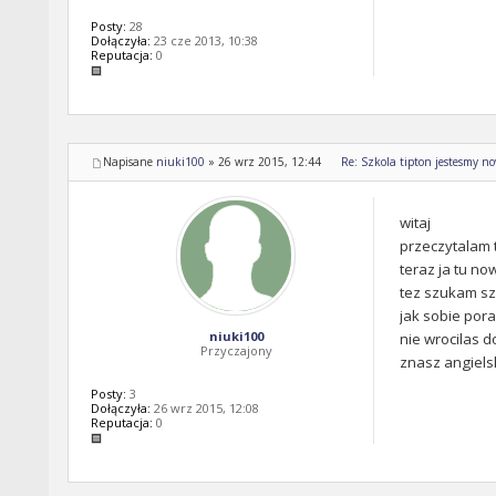
Posty:
28
Dołączyła:
23 cze 2013, 10:38
Reputacja:
0
Napisane
niuki100
»
26 wrz 2015, 12:44
Re: Szkola tipton jestesmy n
witaj
przeczytalam 
teraz ja tu no
tez szukam sz
jak sobie pora
niuki100
nie wrocilas d
Przyczajony
znasz angiels
Posty:
3
Dołączyła:
26 wrz 2015, 12:08
Reputacja:
0