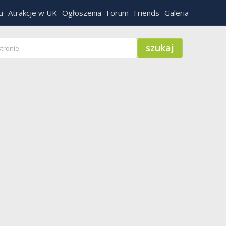
u
Atrakcje w UK
Ogłoszenia
Forum
Friends
Galeria