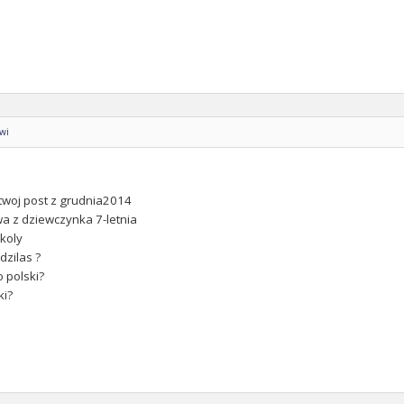
owi
twoj post z grudnia2014
wa z dziewczynka 7-letnia
koly
dzilas ?
o polski?
ki?