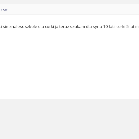
y nowi
 ci sie znalesc szkole dla corki ja teraz szukam dla syna 10 lat i corki 5 la