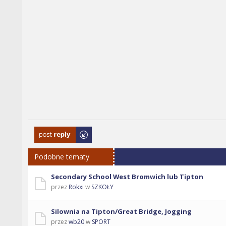
Odpowiedz
Podobne tematy
Secondary School West Bromwich lub Tipton
przez
Rokxi
w
SZKOŁY
Silownia na Tipton/Great Bridge, Jogging
przez
wb20
w
SPORT