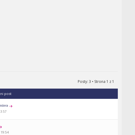
Posty: 3 • Strona
1
z
1
tni post
estera
13:57
 19:54