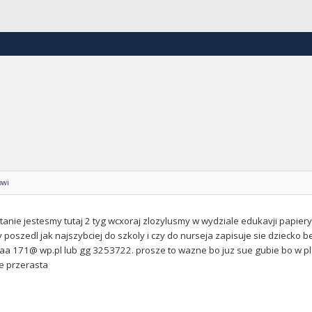
owi
nie jestesmy tutaj 2 tyg wcxoraj zlozylusmy w wydziale edukavji papiery 
 poszedl jak najszybciej do szkoly i czy do nurseja zapisuje sie dziecko b
a 171@ wp.pl lub gg 3253722. prosze to wazne bo juz sue gubie bo w pl 
e przerasta