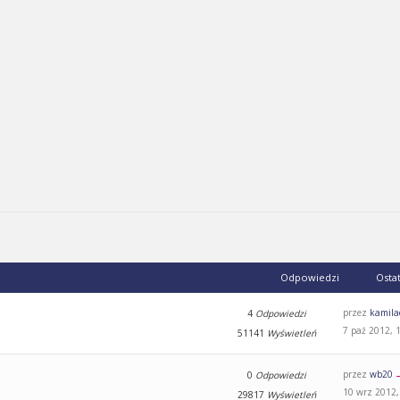
Odpowiedzi
Osta
przez
kamila
4
Odpowiedzi
7 paź 2012, 
51141
Wyświetleń
przez
wb20
0
Odpowiedzi
10 wrz 2012,
29817
Wyświetleń