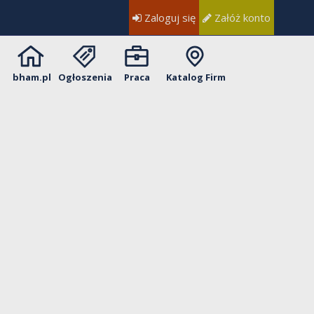
Zaloguj się
Załóż konto
bham.pl
Ogłoszenia
Praca
Katalog Firm