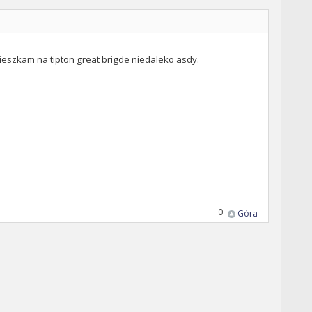
t mieszkam na tipton great brigde niedaleko asdy.
0
Góra