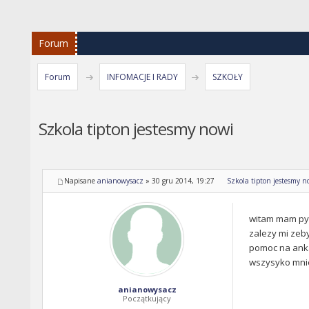
Forum
Forum
INFOMACJE I RADY
SZKOŁY
Szkola tipton jestesmy nowi
Napisane
anianowysacz
»
30 gru 2014, 19:27
Szkola tipton jestesmy n
witam mam pyta
zalezy mi zeby
pomoc na anka
wszysyko mni
anianowysacz
Początkujący