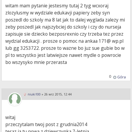
witam mam pytanie jestesmy tutaj 2 tyg wcxoraj
zlozylusmy w wydziale edukavji papiery zeby syn
poszedl do szkoly ma 8 lat jak to dalej wyglada zalezy mi
zeby poszedl jak najszybciej do szkoly i czy do nurseja
zapisuje sie dziecko bezposrexnio czy trzeba tez przez
wydzial edukacji . prosze o pomoc na ankaa 171@ wp.pl
lub gg 3253722. prosze to wazne bo juz sue gubie bo w
pl to wszystko jest latwiejsze nawet mydle o powrocie
bo wszysyko mnie przerasta
0
Góra
niuki100
»
26 wrz 2015, 12:44
witaj
przeczytalam twoj post z grudnia2014
teraz ja tu nowa z dziewczynka 7-letnia