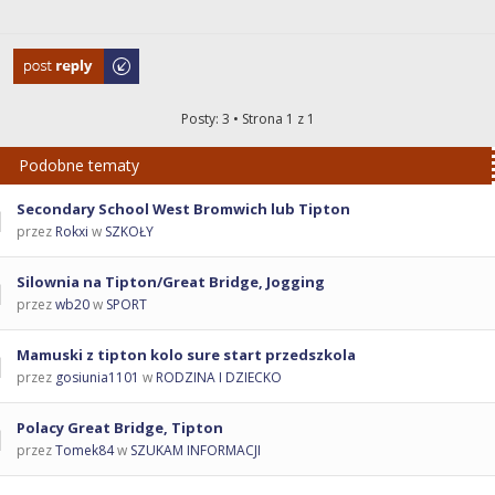
Odpowiedz
Posty: 3 • Strona
1
z
1
Podobne tematy
Secondary School West Bromwich lub Tipton
przez
Rokxi
w
SZKOŁY
Silownia na Tipton/Great Bridge, Jogging
przez
wb20
w
SPORT
Mamuski z tipton kolo sure start przedszkola
przez
gosiunia1101
w
RODZINA I DZIECKO
Polacy Great Bridge, Tipton
przez
Tomek84
w
SZUKAM INFORMACJI