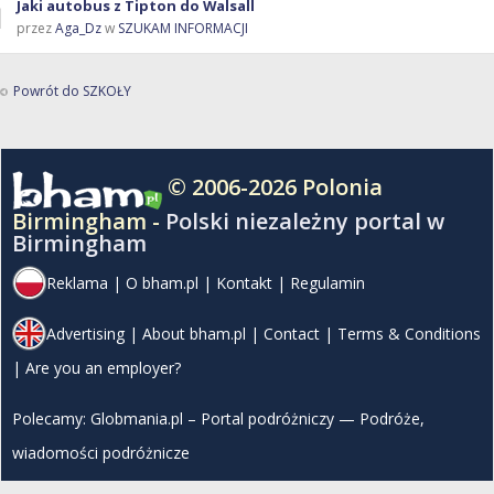
Jaki autobus z Tipton do Walsall
przez
Aga_Dz
w
SZUKAM INFORMACJI
Powrót do SZKOŁY
© 2006-2026 Polonia
Birmingham -
Polski niezależny portal w
Birmingham
Reklama
|
O bham.pl
|
Kontakt
|
Regulamin
Advertising
|
About bham.pl
|
Contact
|
Terms & Conditions
|
Are you an employer?
Polecamy:
Globmania.pl – Portal podróżniczy — Podróże,
wiadomości podróżnicze