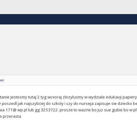
owi
nie jestesmy tutaj 2 tyg wcxoraj zlozylusmy w wydziale edukavji papiery 
 poszedl jak najszybciej do szkoly i czy do nurseja zapisuje sie dziecko b
a 171@ wp.pl lub gg 3253722. prosze to wazne bo juz sue gubie bo w pl 
e przerasta