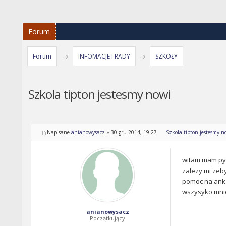
Forum
Forum
INFOMACJE I RADY
SZKOŁY
Szkola tipton jestesmy nowi
Napisane
anianowysacz
»
30 gru 2014, 19:27
Szkola tipton jestesmy n
witam mam pyta
zalezy mi zeby
pomoc na anka
wszysyko mni
anianowysacz
Początkujący