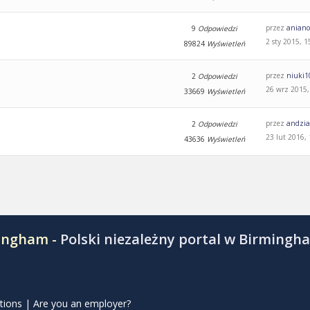
przez
aniano
9
Odpowiedzi
2 sty 2015, 1
89824
Wyświetleń
przez
niuki1
2
Odpowiedzi
26 wrz 2015,
33669
Wyświetleń
przez
andzi
2
Odpowiedzi
23 lut 2016,
43636
Wyświetleń
mingham -
Polski niezależny portal w Birmingh
tions
|
Are you an employer?