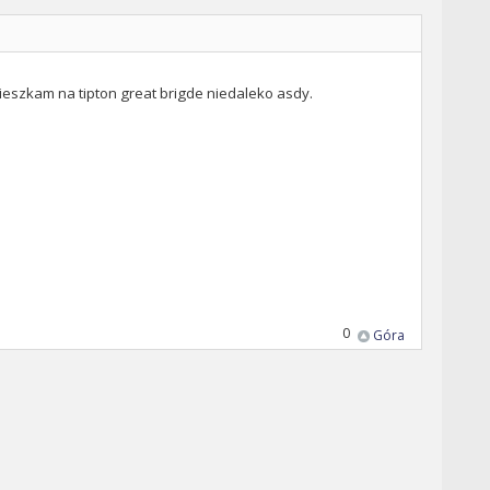
t mieszkam na tipton great brigde niedaleko asdy.
0
Góra