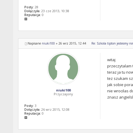
Posty:
28
Dołączyła:
23 cze 2013, 10:38
Reputacja:
0
Napisane
niuki100
»
26 wrz 2015, 12:44
Re: Szkola tipton jestesmy n
witaj
przeczytalam 
teraz ja tu no
tez szukam sz
jak sobie pora
niuki100
nie wrocilas d
Przyczajony
znasz angiels
Posty:
3
Dołączyła:
26 wrz 2015, 12:08
Reputacja:
0