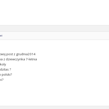
owi
twoj post z grudnia2014
wa z dziewczynka 7-letnia
koly
dzilas ?
o polski?
ki?