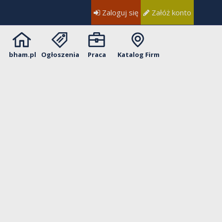
Zaloguj się
Załóż konto
bham.pl
Ogłoszenia
Praca
Katalog Firm