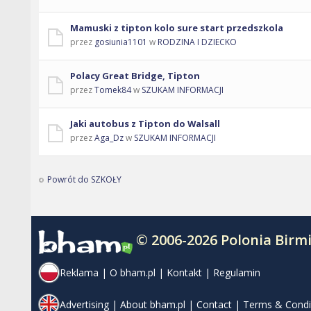
Mamuski z tipton kolo sure start przedszkola
przez
gosiunia1101
w
RODZINA I DZIECKO
Polacy Great Bridge, Tipton
przez
Tomek84
w
SZUKAM INFORMACJI
Jaki autobus z Tipton do Walsall
przez
Aga_Dz
w
SZUKAM INFORMACJI
Powrót do SZKOŁY
© 2006-2026 Polonia Bir
Reklama
|
O bham.pl
|
Kontakt
|
Regulamin
Advertising
|
About bham.pl
|
Contact
|
Terms & Condi