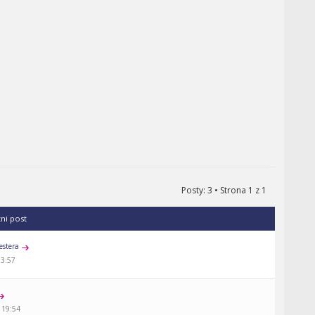
Posty: 3 • Strona
1
z
1
tni post
estera
13:57
 19:54