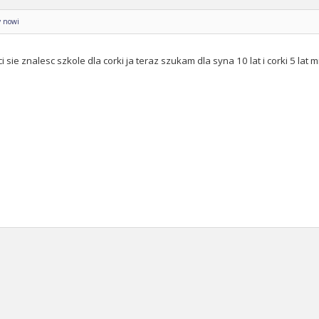
y nowi
 ci sie znalesc szkole dla corki ja teraz szukam dla syna 10 lat i corki 5 la