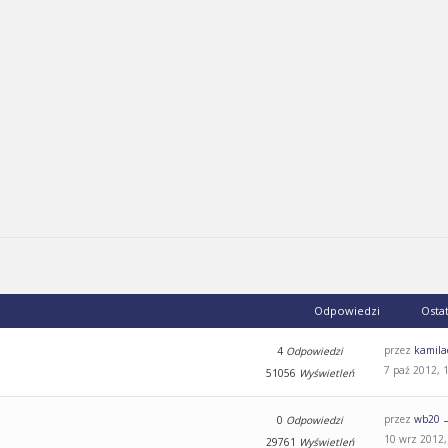
Odpowiedzi
Osta
przez
kamila
4
Odpowiedzi
7 paź 2012, 
51056
Wyświetleń
przez
wb20
0
Odpowiedzi
10 wrz 2012,
29761
Wyświetleń