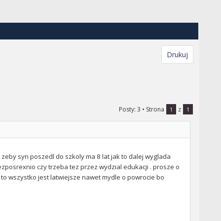
Drukuj
Posty: 3
• Strona
z
1
1
zeby syn poszedl do szkoly ma 8 lat jak to dalej wyglada
ezposrexnio czy trzeba tez przez wydzial edukacji . prosze o
to wszystko jest latwiejsze nawet mydle o powrocie bo