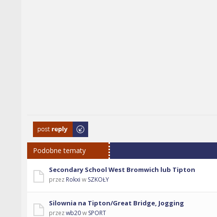
Odpowiedz
Podobne tematy
Secondary School West Bromwich lub Tipton
przez
Rokxi
w
SZKOŁY
Silownia na Tipton/Great Bridge, Jogging
przez
wb20
w
SPORT