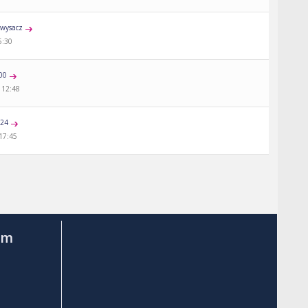
wysacz
5:30
00
 12:48
a24
 17:45
am