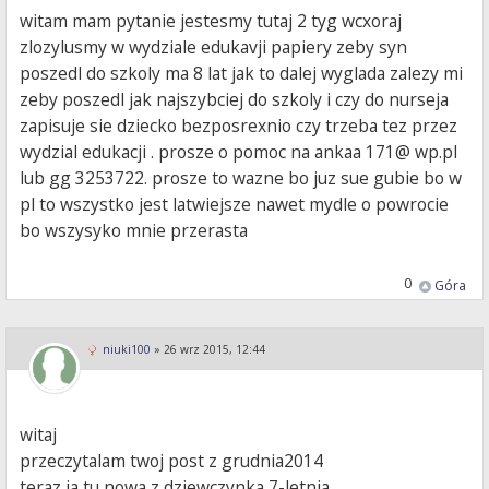
witam mam pytanie jestesmy tutaj 2 tyg wcxoraj
zlozylusmy w wydziale edukavji papiery zeby syn
poszedl do szkoly ma 8 lat jak to dalej wyglada zalezy mi
zeby poszedl jak najszybciej do szkoly i czy do nurseja
zapisuje sie dziecko bezposrexnio czy trzeba tez przez
wydzial edukacji . prosze o pomoc na ankaa 171@ wp.pl
lub gg 3253722. prosze to wazne bo juz sue gubie bo w
pl to wszystko jest latwiejsze nawet mydle o powrocie
bo wszysyko mnie przerasta
0
Góra
niuki100
»
26 wrz 2015, 12:44
witaj
przeczytalam twoj post z grudnia2014
teraz ja tu nowa z dziewczynka 7-letnia