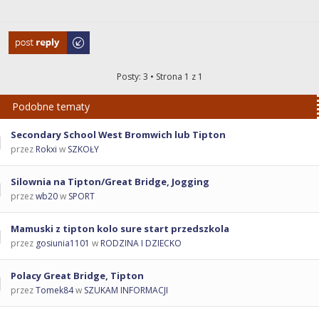
Odpowiedz
Posty: 3 • Strona
1
z
1
Podobne tematy
Secondary School West Bromwich lub Tipton
przez
Rokxi
w
SZKOŁY
Silownia na Tipton/Great Bridge, Jogging
przez
wb20
w
SPORT
Mamuski z tipton kolo sure start przedszkola
przez
gosiunia1101
w
RODZINA I DZIECKO
Polacy Great Bridge, Tipton
przez
Tomek84
w
SZUKAM INFORMACJI