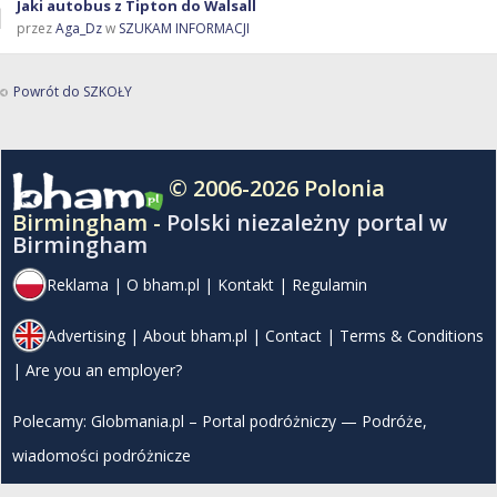
Jaki autobus z Tipton do Walsall
przez
Aga_Dz
w
SZUKAM INFORMACJI
Powrót do SZKOŁY
© 2006-2026 Polonia
Birmingham -
Polski niezależny portal w
Birmingham
Reklama
|
O bham.pl
|
Kontakt
|
Regulamin
Advertising
|
About bham.pl
|
Contact
|
Terms & Conditions
|
Are you an employer?
Polecamy:
Globmania.pl – Portal podróżniczy — Podróże,
wiadomości podróżnicze