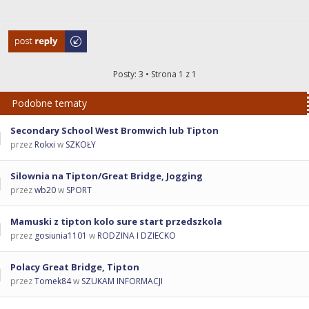
Odpowiedz
Posty: 3 • Strona
1
z
1
Podobne tematy
Secondary School West Bromwich lub Tipton
przez
Rokxi
w
SZKOŁY
Silownia na Tipton/Great Bridge, Jogging
przez
wb20
w
SPORT
Mamuski z tipton kolo sure start przedszkola
przez
gosiunia1101
w
RODZINA I DZIECKO
Polacy Great Bridge, Tipton
przez
Tomek84
w
SZUKAM INFORMACJI