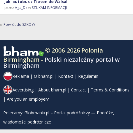
Jaki autobus z Tipton do Walsall
przez
Aga_Dz
w
SZUKAM INFORMACJI
Powrót do SZKOŁY
© 2006-2026 Polonia
Birmingham -
Polski niezależny portal w
Birmingham
Reklama
|
O bham.pl
|
Kontakt
|
Regulamin
Advertising
|
About bham.pl
|
Contact
|
Terms & Conditions
|
Are you an employer?
Polecamy:
Globmania.pl – Portal podróżniczy — Podróże,
wiadomości podróżnicze