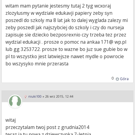
witam mam pytanie jestesmy tutaj 2 tyg wcxoraj
zlozylusmy w wydziale edukavji papiery zeby syn
poszedl do szkoly ma 8 lat jak to dalej wyglada zalezy mi
zeby poszedl jak najszybciej do szkoly i czy do nurseja
zapisuje sie dziecko bezposrexnio czy trzeba tez przez
wydzial edukacji . prosze o pomoc na ankaa 171@ wp.pl
lub gg 3253722. prosze to wazne bo juz sue gubie bo w
pl to wszystko jest latwiejsze nawet mydle o powrocie
bo wszysyko mnie przerasta
0
Góra
niuki100
»
26 wrz 2015, 12:44
witaj
przeczytalam twoj post z grudnia2014
teraz ja tu nowa z dziewczynka 7-letnia