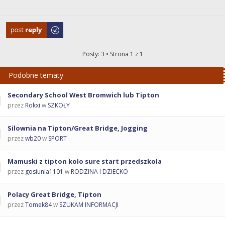
Odpowiedz
Posty: 3 • Strona
1
z
1
Podobne tematy
Secondary School West Bromwich lub Tipton
przez
Rokxi
w
SZKOŁY
Silownia na Tipton/Great Bridge, Jogging
przez
wb20
w
SPORT
Mamuski z tipton kolo sure start przedszkola
przez
gosiunia1101
w
RODZINA I DZIECKO
Polacy Great Bridge, Tipton
przez
Tomek84
w
SZUKAM INFORMACJI