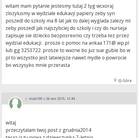
witam mam pytanie jestesmy tutaj 2 tyg wcxoraj
zlozylusmy w wydziale edukavji papiery zeby syn
poszedl do szkoly ma 8 lat jak to dalej wyglada zalezy mi
zeby poszedl jak najszybciej do szkoly i czy do nurseja
zapisuje sie dziecko bezposrexnio czy trzeba tez przez
wydzial edukacji . prosze o pomoc na ankaa 171@ wp.pl
lub gg 3253722. prosze to wazne bo juz sue gubie bo w
pl to wszystko jest latwiejsze nawet mydle o powrocie
bo wszysyko mnie przerasta
0
Góra
niuki100
»
26 wrz 2015, 12:44
witaj
przeczytalam twoj post z grudnia2014
teraz ja tu nowa z dziewczynka 7-letnia