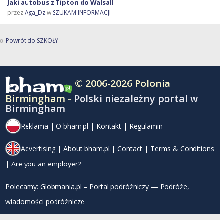
Jaki autobus z Tipton do Walsall
przez
Aga_Dz
w
SZUKAM INFORMACJI
Powrót do SZKOŁY
© 2006-2026 Polonia
Birmingham -
Polski niezależny portal w
Birmingham
Reklama
|
O bham.pl
|
Kontakt
|
Regulamin
Advertising
|
About bham.pl
|
Contact
|
Terms & Conditions
|
Are you an employer?
Polecamy:
Globmania.pl – Portal podróżniczy — Podróże,
wiadomości podróżnicze