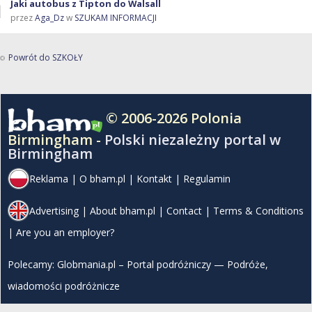
Jaki autobus z Tipton do Walsall
przez
Aga_Dz
w
SZUKAM INFORMACJI
Powrót do SZKOŁY
© 2006-2026 Polonia
Birmingham -
Polski niezależny portal w
Birmingham
Reklama
|
O bham.pl
|
Kontakt
|
Regulamin
Advertising
|
About bham.pl
|
Contact
|
Terms & Conditions
|
Are you an employer?
Polecamy:
Globmania.pl – Portal podróżniczy — Podróże,
wiadomości podróżnicze