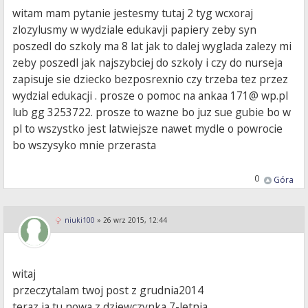
witam mam pytanie jestesmy tutaj 2 tyg wcxoraj
zlozylusmy w wydziale edukavji papiery zeby syn
poszedl do szkoly ma 8 lat jak to dalej wyglada zalezy mi
zeby poszedl jak najszybciej do szkoly i czy do nurseja
zapisuje sie dziecko bezposrexnio czy trzeba tez przez
wydzial edukacji . prosze o pomoc na ankaa 171@ wp.pl
lub gg 3253722. prosze to wazne bo juz sue gubie bo w
pl to wszystko jest latwiejsze nawet mydle o powrocie
bo wszysyko mnie przerasta
0
Góra
niuki100
»
26 wrz 2015, 12:44
witaj
przeczytalam twoj post z grudnia2014
teraz ja tu nowa z dziewczynka 7-letnia