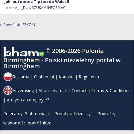
Jaki autobus z Tipton do Walsall
przez
Aga_Dz
w
SZUKAM INFORMACJI
Powrót do SZKOŁY
© 2006-2026 Polonia
Birmingham -
Polski niezależny portal w
Birmingham
Reklama
|
O bham.pl
|
Kontakt
|
Regulamin
Advertising
|
About bham.pl
|
Contact
|
Terms & Conditions
|
Are you an employer?
Polecamy:
Globmania.pl – Portal podróżniczy — Podróże,
wiadomości podróżnicze