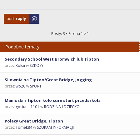
Odpowiedz
Posty: 3 • Strona
1
z
1
Podobne tematy
Secondary School West Bromwich lub Tipton
przez
Rokxi
w
SZKOŁY
Silownia na Tipton/Great Bridge, Jogging
przez
wb20
w
SPORT
Mamuski z tipton kolo sure start przedszkola
przez
gosiunia1101
w
RODZINA I DZIECKO
Polacy Great Bridge, Tipton
przez
Tomek84
w
SZUKAM INFORMACJI