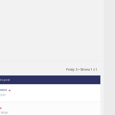
Posty: 3 • Strona
1
z
1
tni post
estera
13:57
 19:54