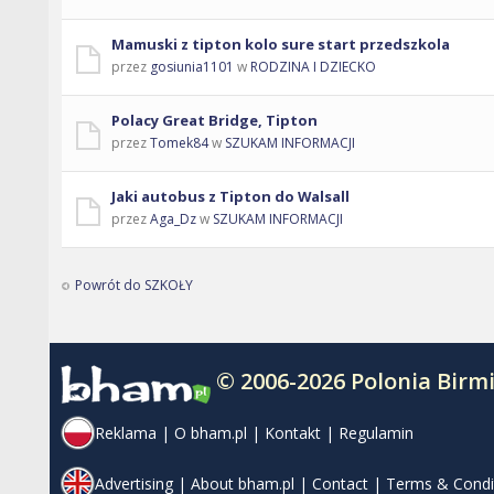
Mamuski z tipton kolo sure start przedszkola
przez
gosiunia1101
w
RODZINA I DZIECKO
Polacy Great Bridge, Tipton
przez
Tomek84
w
SZUKAM INFORMACJI
Jaki autobus z Tipton do Walsall
przez
Aga_Dz
w
SZUKAM INFORMACJI
Powrót do SZKOŁY
© 2006-2026 Polonia Bir
Reklama
|
O bham.pl
|
Kontakt
|
Regulamin
Advertising
|
About bham.pl
|
Contact
|
Terms & Condi