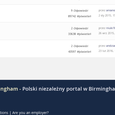
przez
aniano
9
Odpowiedzi
2 sty 2015, 1
89742
Wyświetleń
przez
niuki1
2
Odpowiedzi
26 wrz 2015,
33638
Wyświetleń
przez
andzi
2
Odpowiedzi
23 lut 2016,
43597
Wyświetleń
mingham -
Polski niezależny portal w Birmingh
tions
|
Are you an employer?