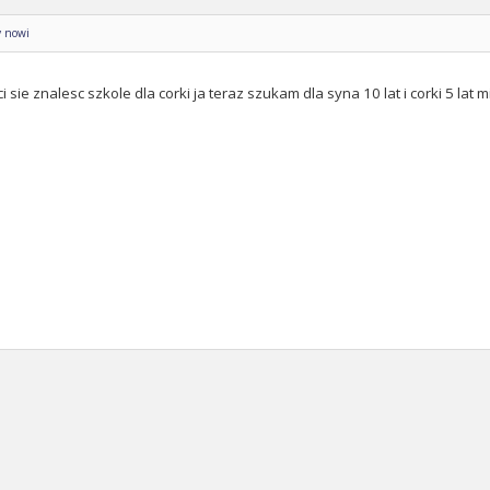
y nowi
 ci sie znalesc szkole dla corki ja teraz szukam dla syna 10 lat i corki 5 la