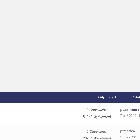
Odpowiedzi
Osta
przez
kamila
4
Odpowiedzi
7 paź 2012, 
51040
Wyświetleń
przez
wb20
0
Odpowiedzi
10 wrz 2012,
29731
Wyświetleń