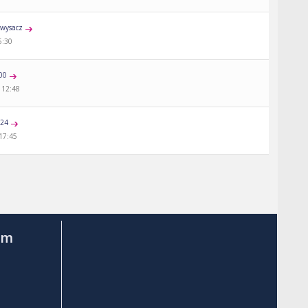
wysacz
5:30
00
 12:48
a24
 17:45
am