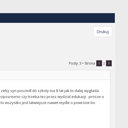
Drukuj
Posty: 3
• Strona
z
1
1
zeby syn poszedl do szkoly ma 8 lat jak to dalej wyglada
ezposrexnio czy trzeba tez przez wydzial edukacji . prosze o
to wszystko jest latwiejsze nawet mydle o powrocie bo