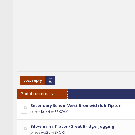
Odpowiedz
Podobne tematy
Secondary School West Bromwich lub Tipton
przez
Rokxi
w
SZKOŁY
Silownia na Tipton/Great Bridge, Jogging
przez
wb20
w
SPORT