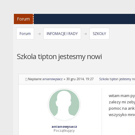
Forum
Forum
INFOMACJE I RADY
SZKOŁY
Szkola tipton jestesmy nowi
Napisane
anianowysacz
»
30 gru 2014, 19:27
Szkola tipton jestesmy n
witam mam pyta
zalezy mi zeby
pomoc na anka
wszysyko mni
anianowysacz
Początkujący