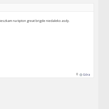
t mieszkam na tipton great brigde niedaleko asdy.
0
Góra