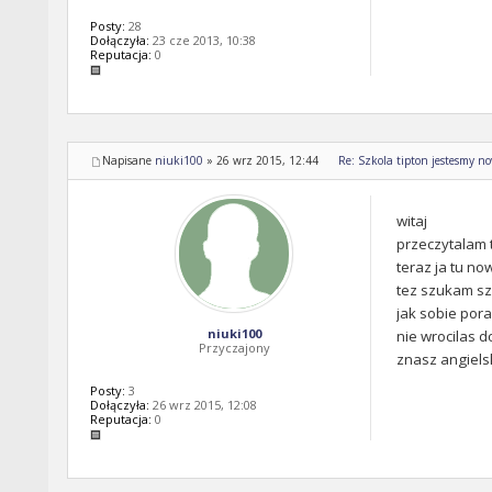
Posty:
28
Dołączyła:
23 cze 2013, 10:38
Reputacja:
0
Napisane
niuki100
»
26 wrz 2015, 12:44
Re: Szkola tipton jestesmy n
witaj
przeczytalam 
teraz ja tu no
tez szukam sz
jak sobie pora
niuki100
nie wrocilas d
Przyczajony
znasz angiels
Posty:
3
Dołączyła:
26 wrz 2015, 12:08
Reputacja:
0