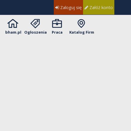
Zaloguj się
Załóż konto
bham.pl
Ogłoszenia
Praca
Katalog Firm