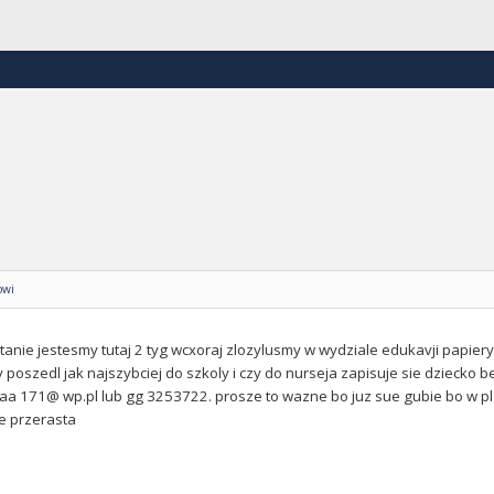
owi
nie jestesmy tutaj 2 tyg wcxoraj zlozylusmy w wydziale edukavji papiery 
 poszedl jak najszybciej do szkoly i czy do nurseja zapisuje sie dziecko b
a 171@ wp.pl lub gg 3253722. prosze to wazne bo juz sue gubie bo w pl 
e przerasta