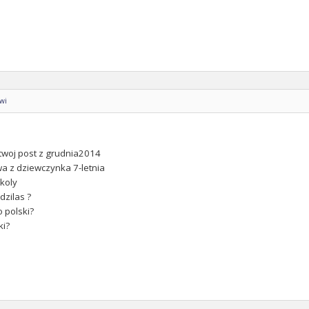
owi
twoj post z grudnia2014
wa z dziewczynka 7-letnia
koly
dzilas ?
o polski?
ki?