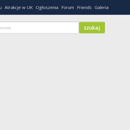
u
Atrakcje w UK
Ogłoszenia
Forum
Friends
Galeria