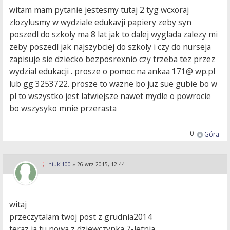
witam mam pytanie jestesmy tutaj 2 tyg wcxoraj
zlozylusmy w wydziale edukavji papiery zeby syn
poszedl do szkoly ma 8 lat jak to dalej wyglada zalezy mi
zeby poszedl jak najszybciej do szkoly i czy do nurseja
zapisuje sie dziecko bezposrexnio czy trzeba tez przez
wydzial edukacji . prosze o pomoc na ankaa 171@ wp.pl
lub gg 3253722. prosze to wazne bo juz sue gubie bo w
pl to wszystko jest latwiejsze nawet mydle o powrocie
bo wszysyko mnie przerasta
0
Góra
niuki100
»
26 wrz 2015, 12:44
witaj
przeczytalam twoj post z grudnia2014
teraz ja tu nowa z dziewczynka 7-letnia