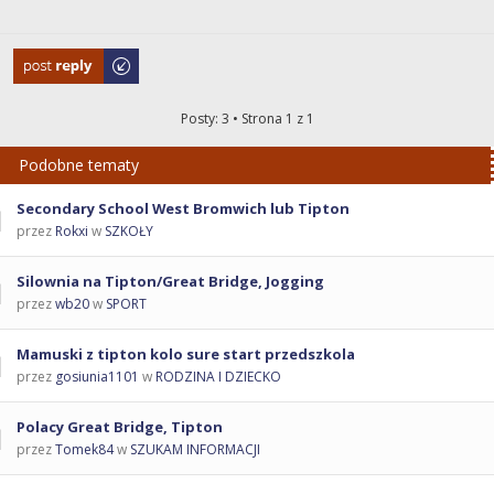
Odpowiedz
Posty: 3 • Strona
1
z
1
Podobne tematy
Secondary School West Bromwich lub Tipton
przez
Rokxi
w
SZKOŁY
Silownia na Tipton/Great Bridge, Jogging
przez
wb20
w
SPORT
Mamuski z tipton kolo sure start przedszkola
przez
gosiunia1101
w
RODZINA I DZIECKO
Polacy Great Bridge, Tipton
przez
Tomek84
w
SZUKAM INFORMACJI