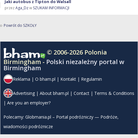
Jaki autobus z Tipton do Walsall
przez
Aga_Dz
w
SZUKAM INFORMACJI
Powrót do SZKOŁY
© 2006-2026 Polonia
Birmingham -
Polski niezależny portal w
Birmingham
Reklama
|
O bham.pl
|
Kontakt
|
Regulamin
Advertising
|
About bham.pl
|
Contact
|
Terms & Conditions
|
Are you an employer?
Polecamy:
Globmania.pl – Portal podróżniczy — Podróże,
wiadomości podróżnicze