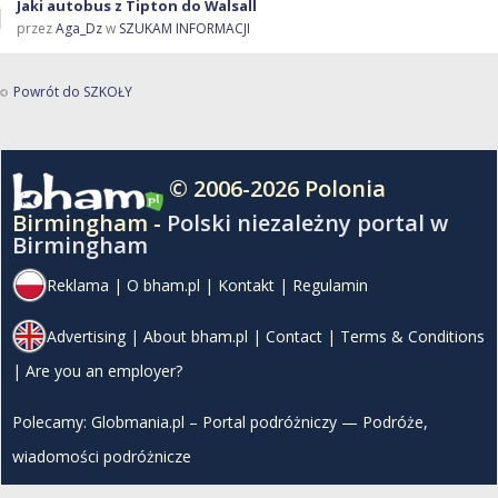
Jaki autobus z Tipton do Walsall
przez
Aga_Dz
w
SZUKAM INFORMACJI
Powrót do SZKOŁY
© 2006-2026 Polonia
Birmingham -
Polski niezależny portal w
Birmingham
Reklama
|
O bham.pl
|
Kontakt
|
Regulamin
Advertising
|
About bham.pl
|
Contact
|
Terms & Conditions
|
Are you an employer?
Polecamy:
Globmania.pl – Portal podróżniczy — Podróże,
wiadomości podróżnicze