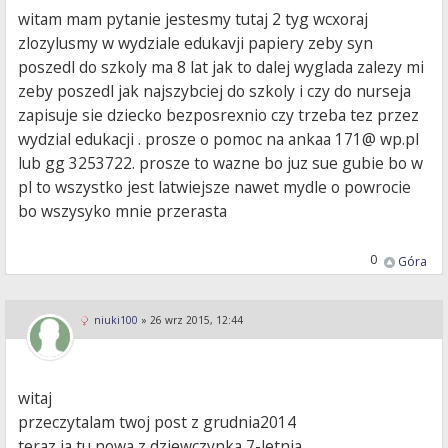
witam mam pytanie jestesmy tutaj 2 tyg wcxoraj
zlozylusmy w wydziale edukavji papiery zeby syn
poszedl do szkoly ma 8 lat jak to dalej wyglada zalezy mi
zeby poszedl jak najszybciej do szkoly i czy do nurseja
zapisuje sie dziecko bezposrexnio czy trzeba tez przez
wydzial edukacji . prosze o pomoc na ankaa 171@ wp.pl
lub gg 3253722. prosze to wazne bo juz sue gubie bo w
pl to wszystko jest latwiejsze nawet mydle o powrocie
bo wszysyko mnie przerasta
0
Góra
niuki100
»
26 wrz 2015, 12:44
witaj
przeczytalam twoj post z grudnia2014
teraz ja tu nowa z dziewczynka 7-letnia