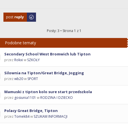
Odpowiedz
Posty: 3 • Strona
1
z
1
Podobne tematy
Secondary School West Bromwich lub Tipton
przez
Rokxi
w
SZKOŁY
Silownia na Tipton/Great Bridge, Jogging
przez
wb20
w
SPORT
Mamuski z tipton kolo sure start przedszkola
przez
gosiunia1101
w
RODZINA I DZIECKO
Polacy Great Bridge, Tipton
przez
Tomek84
w
SZUKAM INFORMACJI