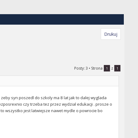
Drukuj
Posty: 3
• Strona
z
1
1
zeby syn poszedl do szkoly ma 8 lat jak to dalej wyglada
ezposrexnio czy trzeba tez przez wydzial edukacji . prosze o
to wszystko jest latwiejsze nawet mydle o powrocie bo