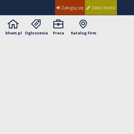
Zaloguj się
Załóż konto
bham.pl
Ogłoszenia
Praca
Katalog Firm