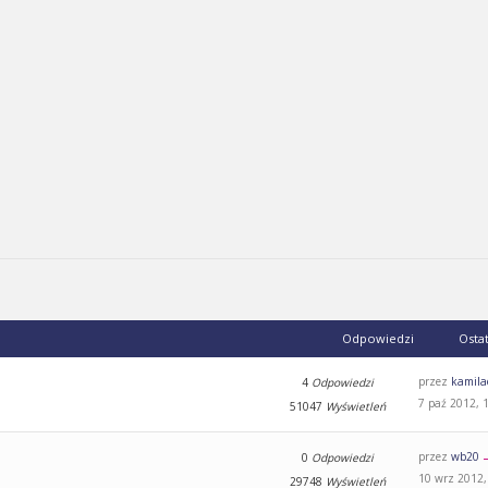
Odpowiedzi
Osta
przez
kamila
4
Odpowiedzi
7 paź 2012, 
51047
Wyświetleń
przez
wb20
0
Odpowiedzi
10 wrz 2012,
29748
Wyświetleń