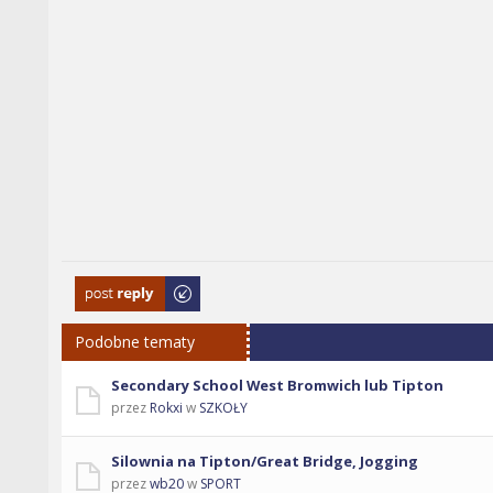
Odpowiedz
Podobne tematy
Secondary School West Bromwich lub Tipton
przez
Rokxi
w
SZKOŁY
Silownia na Tipton/Great Bridge, Jogging
przez
wb20
w
SPORT