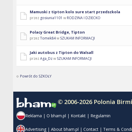
Mamuski z tipton kolo sure start przedszkola
przez
gosiunia1101
w
RODZINA I DZIECKO
Polacy Great Bridge, Tipton
przez
Tomek84
w
SZUKAM INFORMACJI
Jaki autobus z Tipton do Walsall
przez
Aga_Dz
w
SZUKAM INFORMACJI
Powrót do SZKOŁY
© 2006-2026 Polonia Bir
Reklama
|
O bham.pl
|
Kontakt
|
Regulamin
Advertising
|
About bham.pl
|
Contact
|
Terms & Condi