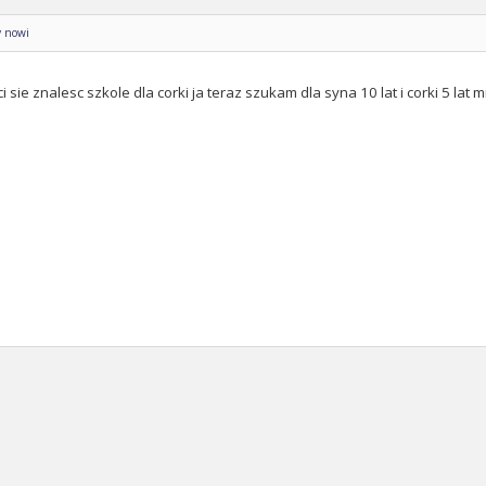
y nowi
 ci sie znalesc szkole dla corki ja teraz szukam dla syna 10 lat i corki 5 la