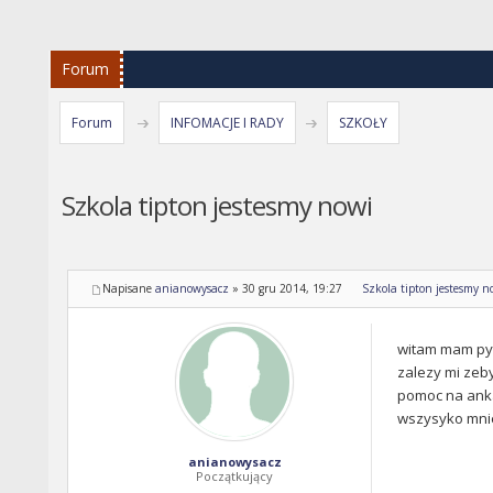
Forum
Forum
INFOMACJE I RADY
SZKOŁY
Szkola tipton jestesmy nowi
Napisane
anianowysacz
»
30 gru 2014, 19:27
Szkola tipton jestesmy n
witam mam pyta
zalezy mi zeby
pomoc na anka
wszysyko mni
anianowysacz
Początkujący