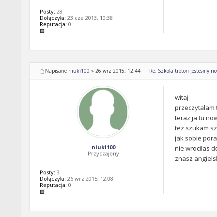
Posty:
28
Dołączyła:
23 cze 2013, 10:38
Reputacja:
0
Napisane
niuki100
»
26 wrz 2015, 12:44
Re: Szkola tipton jestesmy n
witaj
przeczytalam 
teraz ja tu no
tez szukam sz
jak sobie pora
niuki100
nie wrocilas d
Przyczajony
znasz angiels
Posty:
3
Dołączyła:
26 wrz 2015, 12:08
Reputacja:
0