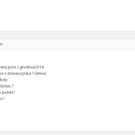
owi
twoj post z grudnia2014
wa z dziewczynka 7-letnia
koly
dzilas ?
o polski?
ki?