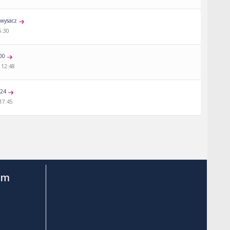
wysacz
5:30
00
 12:48
a24
 17:45
am