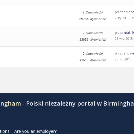
przez
aniano
9
Odpowiedzi
2 sty 2015, 1
89784
Wyświetleń
przez
niuki1
2
Odpowiedzi
26 wrz 2015,
33656
Wyświetleń
przez
andzi
2
Odpowiedzi
23 lut 2016,
43616
Wyświetleń
mingham -
Polski niezależny portal w Birmingh
tions
|
Are you an employer?