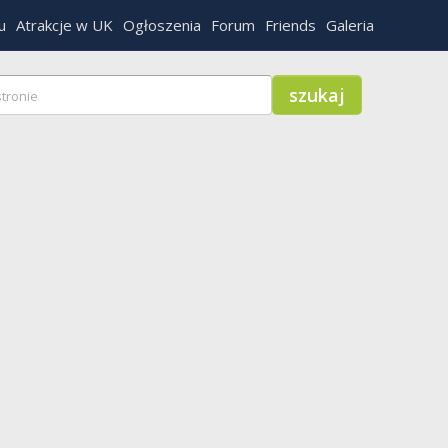
u
Atrakcje w UK
Ogłoszenia
Forum
Friends
Galeria