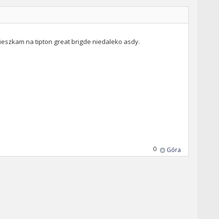
t mieszkam na tipton great brigde niedaleko asdy.
0
Góra