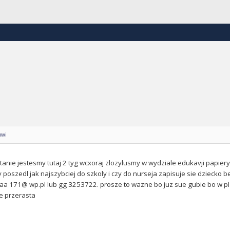
owi
nie jestesmy tutaj 2 tyg wcxoraj zlozylusmy w wydziale edukavji papiery 
 poszedl jak najszybciej do szkoly i czy do nurseja zapisuje sie dziecko b
a 171@ wp.pl lub gg 3253722. prosze to wazne bo juz sue gubie bo w pl 
e przerasta