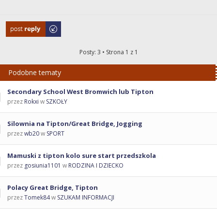
Odpowiedz
Posty: 3 • Strona
1
z
1
Podobne tematy
Secondary School West Bromwich lub Tipton
przez
Rokxi
w
SZKOŁY
Silownia na Tipton/Great Bridge, Jogging
przez
wb20
w
SPORT
Mamuski z tipton kolo sure start przedszkola
przez
gosiunia1101
w
RODZINA I DZIECKO
Polacy Great Bridge, Tipton
przez
Tomek84
w
SZUKAM INFORMACJI