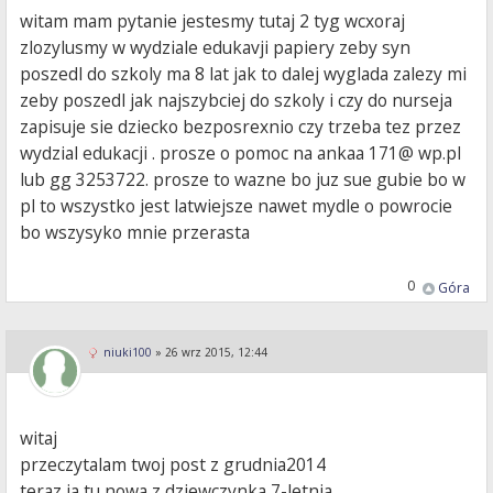
witam mam pytanie jestesmy tutaj 2 tyg wcxoraj
zlozylusmy w wydziale edukavji papiery zeby syn
poszedl do szkoly ma 8 lat jak to dalej wyglada zalezy mi
zeby poszedl jak najszybciej do szkoly i czy do nurseja
zapisuje sie dziecko bezposrexnio czy trzeba tez przez
wydzial edukacji . prosze o pomoc na ankaa 171@ wp.pl
lub gg 3253722. prosze to wazne bo juz sue gubie bo w
pl to wszystko jest latwiejsze nawet mydle o powrocie
bo wszysyko mnie przerasta
0
Góra
niuki100
»
26 wrz 2015, 12:44
witaj
przeczytalam twoj post z grudnia2014
teraz ja tu nowa z dziewczynka 7-letnia