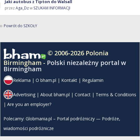
Jaki autobus z Tipton do Walsall
przez
Aga_Dz
w
SZUKAM INFORMACJI
Powrót do SZKOŁY
© 2006-2026 Polonia
Birmingham -
Polski niezależny portal w
Birmingham
Reklama
|
O bham.pl
|
Kontakt
|
Regulamin
Advertising
|
About bham.pl
|
Contact
|
Terms & Conditions
|
Are you an employer?
Polecamy:
Globmania.pl – Portal podróżniczy — Podróże,
wiadomości podróżnicze