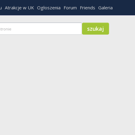
u
Atrakcje w UK
Ogłoszenia
Forum
Friends
Galeria