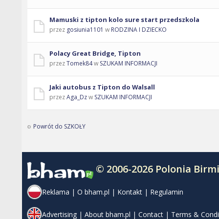
Mamuski z tipton kolo sure start przedszkola
przez
gosiunia1101
w
RODZINA I DZIECKO
Polacy Great Bridge, Tipton
przez
Tomek84
w
SZUKAM INFORMACJI
Jaki autobus z Tipton do Walsall
przez
Aga_Dz
w
SZUKAM INFORMACJI
Powrót do SZKOŁY
© 2006-2026 Polonia Bir
Reklama
|
O bham.pl
|
Kontakt
|
Regulamin
Advertising
|
About bham.pl
|
Contact
|
Terms & Condi