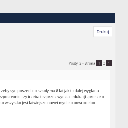
Drukuj
Posty: 3
• Strona
z
1
1
zeby syn poszedl do szkoly ma 8 lat jak to dalej wyglada
ezposrexnio czy trzeba tez przez wydzial edukacji . prosze o
to wszystko jest latwiejsze nawet mydle o powrocie bo