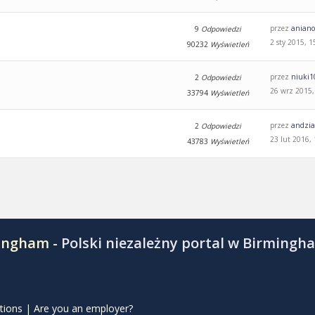
przez
aniano
9
Odpowiedzi
2 sty 2015, 1
90232
Wyświetleń
przez
niuki1
2
Odpowiedzi
26 wrz 2015,
33794
Wyświetleń
przez
andzi
2
Odpowiedzi
23 lut 2016,
43783
Wyświetleń
mingham -
Polski niezależny portal w Birmingh
tions
|
Are you an employer?