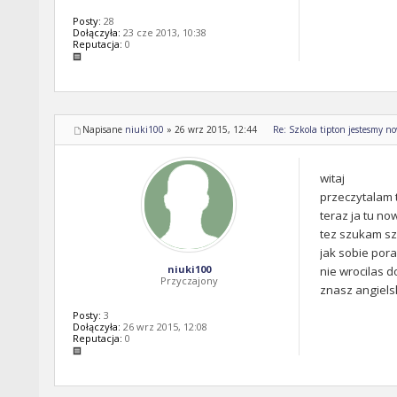
Posty:
28
Dołączyła:
23 cze 2013, 10:38
Reputacja:
0
Napisane
niuki100
»
26 wrz 2015, 12:44
Re: Szkola tipton jestesmy n
witaj
przeczytalam 
teraz ja tu no
tez szukam sz
jak sobie pora
niuki100
nie wrocilas d
Przyczajony
znasz angiels
Posty:
3
Dołączyła:
26 wrz 2015, 12:08
Reputacja:
0