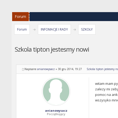
Forum
Forum
INFOMACJE I RADY
SZKOŁY
Szkola tipton jestesmy nowi
Napisane
anianowysacz
»
30 gru 2014, 19:27
Szkola tipton jestesmy n
witam mam pyta
zalezy mi zeby
pomoc na anka
wszysyko mni
anianowysacz
Początkujący