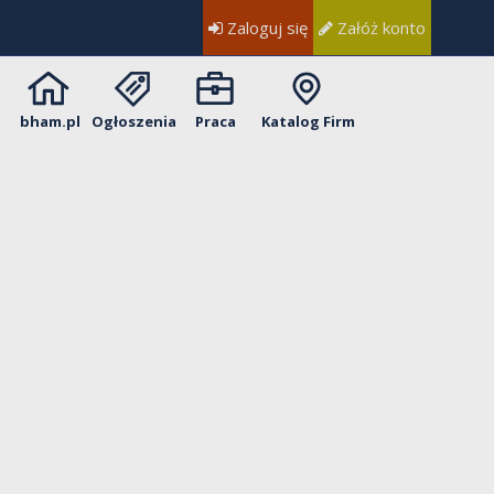
Zaloguj się
Załóż konto
bham.pl
Ogłoszenia
Praca
Katalog Firm