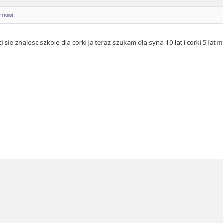
y nowi
 ci sie znalesc szkole dla corki ja teraz szukam dla syna 10 lat i corki 5 la