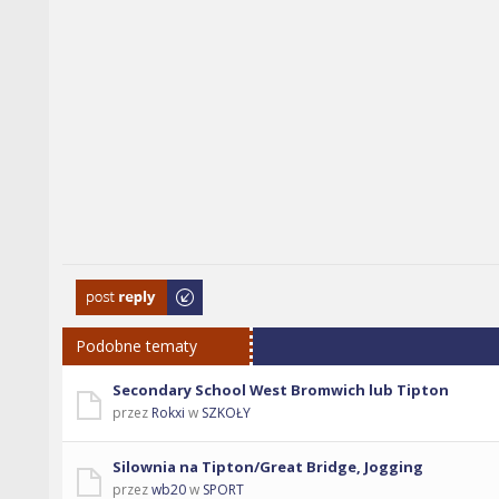
Odpowiedz
Podobne tematy
Secondary School West Bromwich lub Tipton
przez
Rokxi
w
SZKOŁY
Silownia na Tipton/Great Bridge, Jogging
przez
wb20
w
SPORT