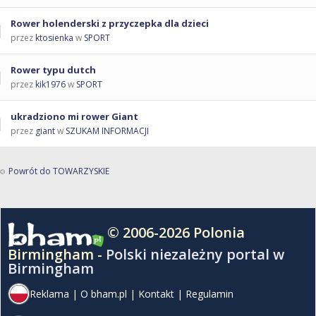
Rower holenderski z przyczepka dla dzieci
przez
ktosienka
w
SPORT
Rower typu dutch
przez
kik1976
w
SPORT
ukradziono mi rower Giant
przez
giant
w
SZUKAM INFORMACJI
Powrót do TOWARZYSKIE
© 2006-2026 Polonia
Birmingham -
Polski niezależny portal w
Birmingham
Reklama
|
O bham.pl
|
Kontakt
|
Regulamin