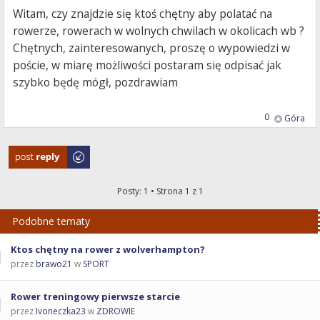
Witam, czy znajdzie się ktoś chętny aby polatać na
rowerze, rowerach w wolnych chwilach w okolicach wb ?
Chętnych, zainteresowanych, proszę o wypowiedzi w
poście, w miarę możliwości postaram się odpisać jak
szybko będę mógł, pozdrawiam
0
Góra
Odpowiedz
Posty: 1 • Strona
1
z
1
Podobne tematy
Ktos chętny na rower z wolverhampton?
przez
brawo21
w
SPORT
Rower treningowy pierwsze starcie
przez
Ivoneczka23
w
ZDROWIE