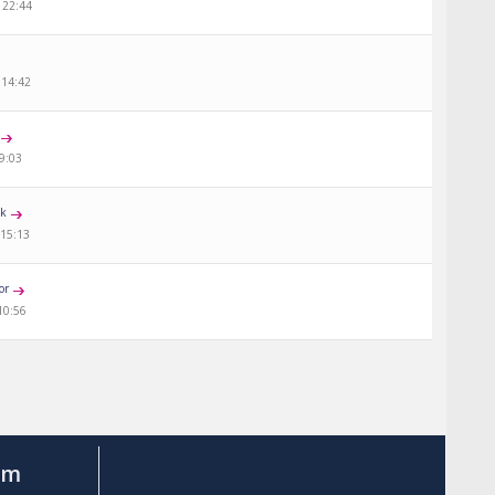
 22:44
 14:42
09:03
ck
 15:13
or
10:56
am