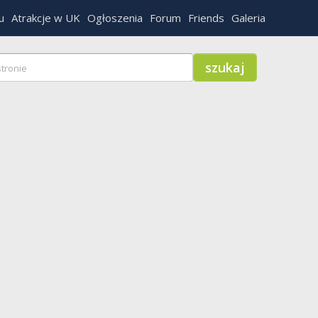
u
Atrakcje w UK
Ogłoszenia
Forum
Friends
Galeria