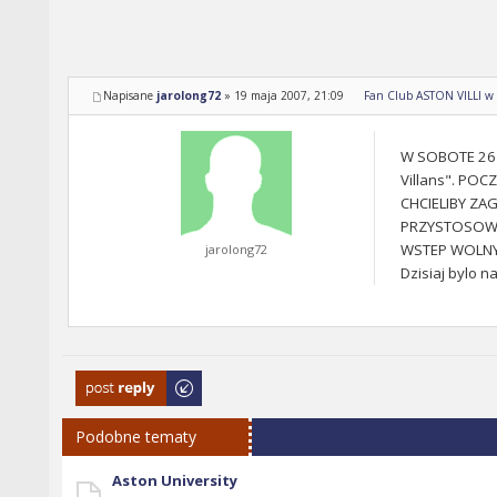
Napisane
jarolong72
»
19 maja 2007, 21:09
Fan Club ASTON VILLI w
W SOBOTE 26 
Villans". PO
CHCIELIBY ZA
PRZYSTOSOWA
WSTEP WOLNY 
jarolong72
Dzisiaj bylo n
Odpowiedz
Podobne tematy
Aston University