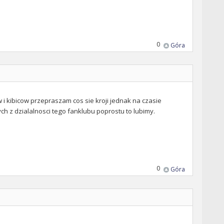
0
Góra
 i kibicow przepraszam cos sie kroji jednak na czasie
h z dzialalnosci tego fanklubu poprostu to lubimy.
0
Góra