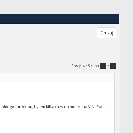
Drukuj
Posty: 4
• Strona
z
1
1
takiego fan klubu, bylem kilka razy na meczu na Villa Park i