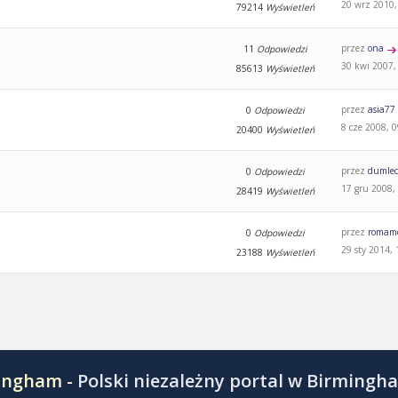
20 wrz 2010,
79214
Wyświetleń
przez
ona
11
Odpowiedzi
30 kwi 2007,
85613
Wyświetleń
przez
asia77
0
Odpowiedzi
8 cze 2008, 
20400
Wyświetleń
przez
dumle
0
Odpowiedzi
17 gru 2008,
28419
Wyświetleń
przez
romam
0
Odpowiedzi
29 sty 2014, 
23188
Wyświetleń
mingham -
Polski niezależny portal w Birmingh