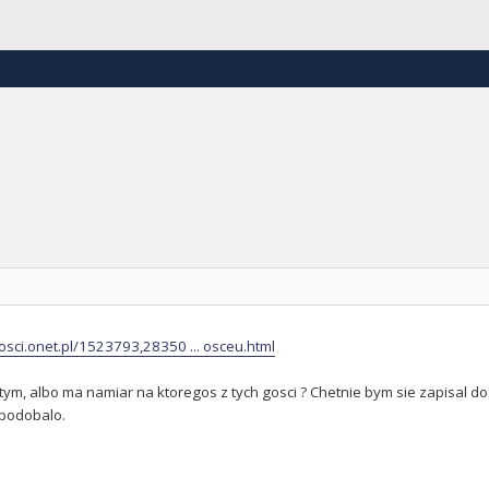
osci.onet.pl/1523793,28350 ... osceu.html
 tym, albo ma namiar na ktoregos z tych gosci ? Chetnie bym sie zapisal do 
 podobalo.