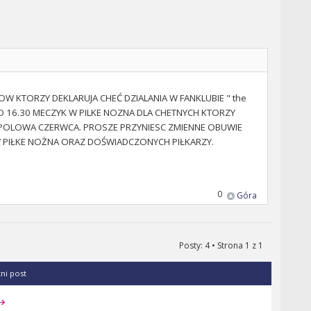
W KTORZY DEKLARUJA CHEĆ DZIALANIA W FANKLUBIE " the
KOLO 16.30 MECZYK W PILKE NOZNA DLA CHETNYCH KTORZY
I POLOWA CZERWCA. PROSZE PRZYNIESC ZMIENNE OBUWIE
 PIŁKE NOŻNA ORAZ DOŚWIADCZONYCH PIŁKARZY.
0
Góra
Posty: 4 • Strona
1
z
1
tni post