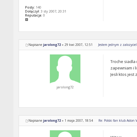
Posty:
140
Dołączył:
3 sty 2007, 20:31
Reputacja:
0
Napisane
jarolong72
»
29 kwi 2007, 12:51
Jestem jednym z zalozyci
Troche siadla 
zapewniam i l
Jesli ktos je
jarolong72
Napisane
jarolong72
»
1 maja 2007, 18:54
Re: Polski fan klub Aston Vi