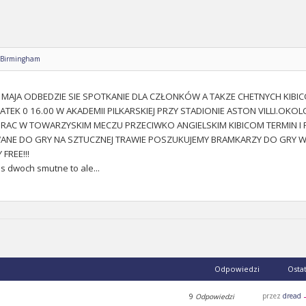
 Birmingham
MAJA ODBEDZIE SIE SPOTKANIE DLA CZŁONKÓW A TAKZE CHETNYCH KIBICO
CZATEK 0 16.00 W AKADEMII PILKARSKIEJ PRZY STADIONIE ASTON VILLI.O
GRAC W TOWARZYSKIM MECZU PRZECIWKO ANGIELSKIM KIBICOM TERMIN 
NE DO GRY NA SZTUCZNEJ TRAWIE POSZUKUJEMY BRAMKARZY DO GRY W
FREE!!!
as dwoch smutne to ale...
Odpowiedzi
Osta
przez
dread
9
Odpowiedzi