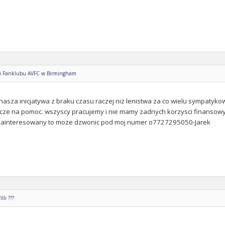
eli Fanklubu AVFC w Birmingham
nasza inicjatywa z braku czasu raczej niz lenistwa za co wielu sympatykow
icze na pomoc. wszyscy pracujemy i nie mamy zadnych korzysci finansowyc
st zainteresowany to moze dzwonic pod moj numer o7727295050-Jarek
lli ???