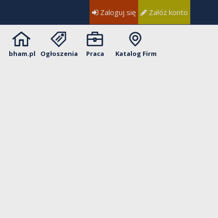
Zaloguj się
Załóż konto
bham.pl
Ogłoszenia
Praca
Katalog Firm