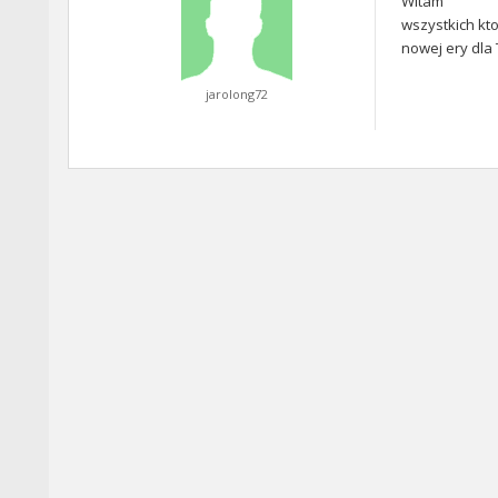
Witam
wszystkich kt
nowej ery dla
jarolong72