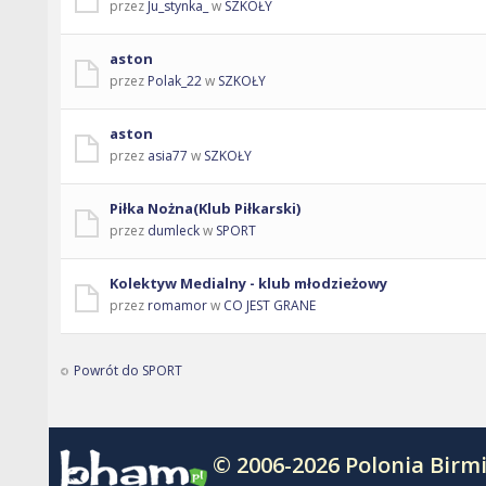
przez
Ju_stynka_
w
SZKOŁY
aston
przez
Polak_22
w
SZKOŁY
aston
przez
asia77
w
SZKOŁY
Piłka Nożna(Klub Piłkarski)
przez
dumleck
w
SPORT
Kolektyw Medialny - klub młodzieżowy
przez
romamor
w
CO JEST GRANE
Powrót do SPORT
© 2006-2026 Polonia Bir