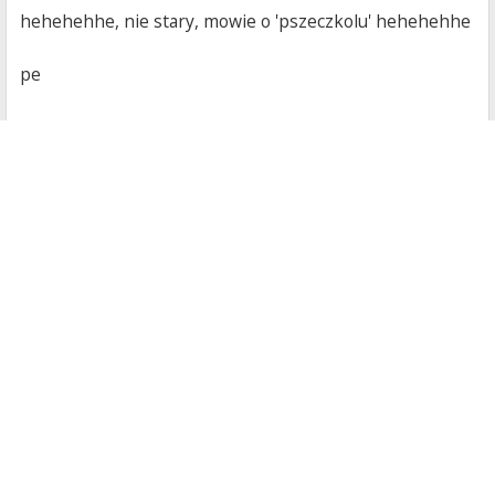
hehehehhe, nie stary, mowie o 'pszeczkolu' hehehehhe
pe
0
Góra
Odpowiedz
Posty: 12 • Strona
1
z
1
Podobne tematy
12 pytań które chciałby usłyszeć mężczyzna od swojej
kobiety
przez
Kaczuszka
w
HUMOR
Pytanie odnosnie HB
przez
LadyHekate
w
FINANSE