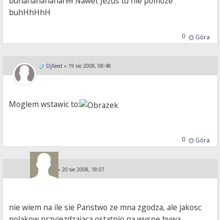
buhahahahahah!!!! Nawet Jezus tu nie pomoze
buhHhHhH
0
Góra
DjXeed
»
19 sie 2008, 08:48
Moglem wstawic to:
0
Góra
KA i PE
»
20 sie 2008, 18:07
nie wiem na ile sie Panstwo ze mna zgodza, ale jakosc
polakow przyjezdzajaca ostatnio na wyspe bywa