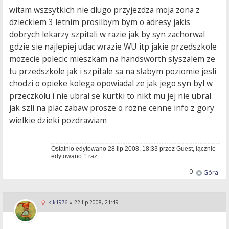
witam wszsytkich nie dlugo przyjezdza moja zona z
dzieckiem 3 letnim prosilbym bym o adresy jakis
dobrych lekarzy szpitali w razie jak by syn zachorwal
gdzie sie najlepiej udac wrazie WU itp jakie przedszkole
mozecie polecic mieszkam na handsworth slyszalem ze
tu przedszkole jak i szpitale sa na słabym poziomie jesli
chodzi o opieke kolega opowiadal ze jak jego syn byl w
przeczkolu i nie ubral se kurtki to nikt mu jej nie ubral
jak szli na plac zabaw prosze o rozne cenne info z gory
wielkie dzieki pozdrawiam
Ostatnio edytowano 28 lip 2008, 18:33 przez Guest, łącznie
edytowano 1 raz
0
Góra
kik1976
»
22 lip 2008, 21:49