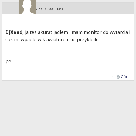
KA i PE
»
29 lip 2008, 13:38
DjXeed
, ja tez akurat jadlem i mam monitor do wytarcia i
cos mi wpadlo w klawiature i sie przykleilo
pe
0
Góra