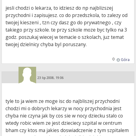
jesli chodzi o lekarza, to idziesz do np najblizszej
przychodni i zapisujesz. co do przedszkola, to zalezy od
twojej kieszeni , tzn czy dasz go do prywatnego , czy
takiego przy szkole. te przy szkole moze byc tylko na 3
godz. poszukaj wiecej w temacie o szkolach, juz temat
twojej dzielnicy chyba byl poruszany.
0
Góra
Guest
»
23 lip 2008, 19:06
tyle to ja wiem ze moge isc do najbliszej przychodni
chodzi mi o dobrych lekarzy w nocy przychodnia jest
chyba nie czyna jak by cos sie w nocy dziecku stalo co
wtedy robic wiem ze jest dzieciecy szpital w centrum
bham czy ktos ma jakies doswiadczenie z tym szpitalem