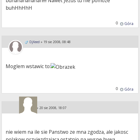
buhahahahahah!!!! Nawet Jezus tu nie pomoze
buhHhHhH
0
Góra
DjXeed
»
19 sie 2008, 08:48
Moglem wstawic to:
0
Góra
KA i PE
»
20 sie 2008, 18:07
nie wiem na ile sie Panstwo ze mna zgodza, ale jakosc
polakow przyjezdzajaca ostatnio na wyspe bywa