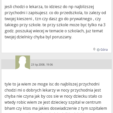
jesli chodzi o lekarza, to idziesz do np najblizszej
przychodni i zapisujesz. co do przedszkola, to zalezy od
twojej kieszeni , tzn czy dasz go do prywatnego , czy
takiego przy szkole. te przy szkole moze byc tylko na 3
godz. poszukaj wiecej w temacie o szkolach, juz temat
twojej dzielnicy chyba byl poruszany.
0
Góra
Guest
»
23 lip 2008, 19:06
tyle to ja wiem ze moge isc do najbliszej przychodni
chodzi mi o dobrych lekarzy w nocy przychodnia jest
chyba nie czyna jak by cos sie w nocy dziecku stalo co
wtedy robic wiem ze jest dzieciecy szpital w centrum
bham czy ktos ma jakies doswiadczenie z tym szpitalem