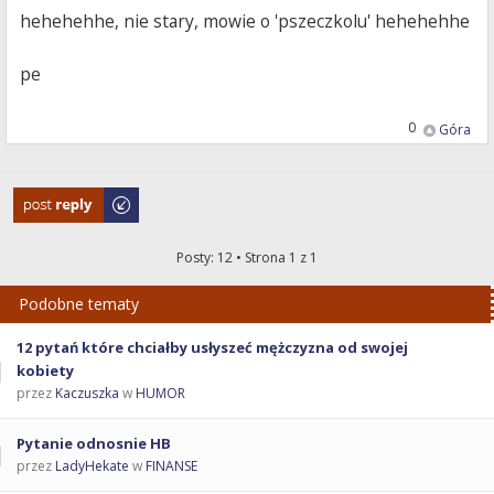
hehehehhe, nie stary, mowie o 'pszeczkolu' hehehehhe
pe
0
Góra
Odpowiedz
Posty: 12 • Strona
1
z
1
Podobne tematy
12 pytań które chciałby usłyszeć mężczyzna od swojej
kobiety
przez
Kaczuszka
w
HUMOR
Pytanie odnosnie HB
przez
LadyHekate
w
FINANSE