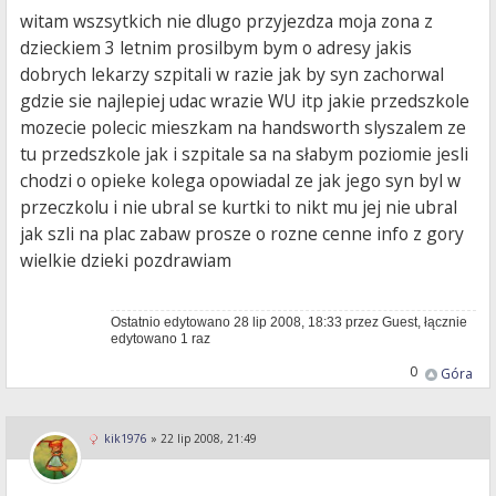
witam wszsytkich nie dlugo przyjezdza moja zona z
dzieckiem 3 letnim prosilbym bym o adresy jakis
dobrych lekarzy szpitali w razie jak by syn zachorwal
gdzie sie najlepiej udac wrazie WU itp jakie przedszkole
mozecie polecic mieszkam na handsworth slyszalem ze
tu przedszkole jak i szpitale sa na słabym poziomie jesli
chodzi o opieke kolega opowiadal ze jak jego syn byl w
przeczkolu i nie ubral se kurtki to nikt mu jej nie ubral
jak szli na plac zabaw prosze o rozne cenne info z gory
wielkie dzieki pozdrawiam
Ostatnio edytowano 28 lip 2008, 18:33 przez Guest, łącznie
edytowano 1 raz
0
Góra
kik1976
»
22 lip 2008, 21:49