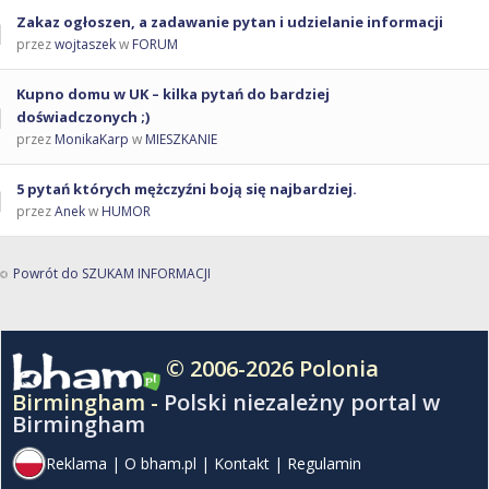
Zakaz ogłoszen, a zadawanie pytan i udzielanie informacji
przez
wojtaszek
w
FORUM
Kupno domu w UK – kilka pytań do bardziej
doświadczonych ;)
przez
MonikaKarp
w
MIESZKANIE
5 pytań których mężczyźni boją się najbardziej.
przez
Anek
w
HUMOR
Powrót do SZUKAM INFORMACJI
© 2006-2026 Polonia
Birmingham -
Polski niezależny portal w
Birmingham
Reklama
|
O bham.pl
|
Kontakt
|
Regulamin