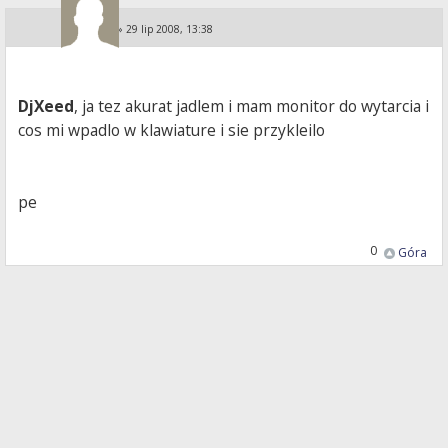
KA i PE
»
29 lip 2008, 13:38
DjXeed
, ja tez akurat jadlem i mam monitor do wytarcia i
cos mi wpadlo w klawiature i sie przykleilo
pe
0
Góra