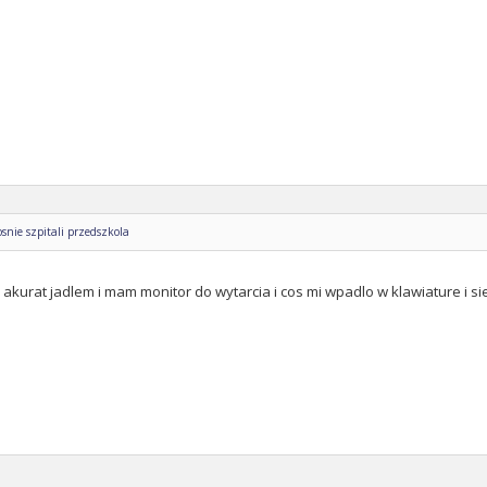
nie szpitali przedszkola
ez akurat jadlem i mam monitor do wytarcia i cos mi wpadlo w klawiature i si