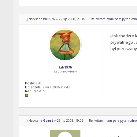
Napisane
kik1976
»
22 lip 2008, 21:49
Re: witam mam pare pytan odno
jesli chodzi o
prywatnego , c
byl poruszany
kik1976
Zadomowiony
Posty:
970
Dołączyła:
2 wrz 2006, 07:43
Reputacja:
5
Napisane
Guest
»
23 lip 2008, 19:06
Re: witam mam pare pytan odnosn