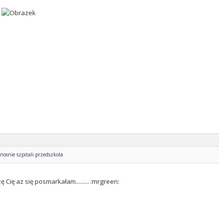
osnie szpitali przedszkola
zę Cię az się posmarkałam......... :mrgreen: