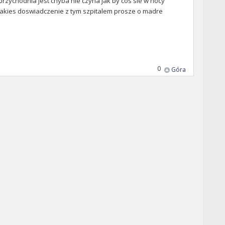
przychodnia jest chyba nie czyna jak by cos sie w nocy
a jakies doswiadczenie z tym szpitalem prosze o madre
0
Góra