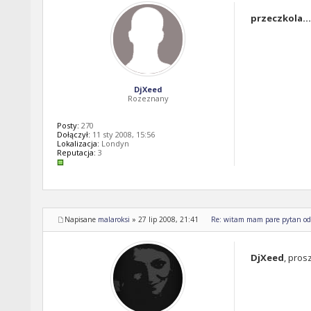
przeczkola...
DjXeed
Rozeznany
Posty:
270
Dołączył:
11 sty 2008, 15:56
Lokalizacja:
Londyn
Reputacja:
3
Napisane
malaroksi
»
27 lip 2008, 21:41
Re: witam mam pare pytan odn
DjXeed
, pros