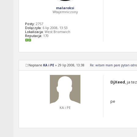
malaroksi
Wtajemniczony
Posty:
2757
Dołączyła:
6 lip 2008, 13:53
Lokalizacja:
West Bromwich
Reputacja:
170
Napisane
KA i PE
»
29 lip 2008, 13:38
Re: witam mam pare pytan odnos
DjXeed
, ja t
pe
KA i PE