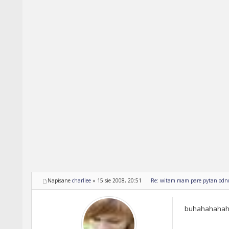
Napisane
charliee
»
15 sie 2008, 20:51
Re: witam mam pare pytan odnos
buhahahahaha