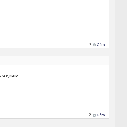
0
Góra
e przykleilo
0
Góra