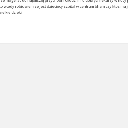
m ze moge isc do najbliszej przychodni chodzi mi o dobrych lekarzy w nocy 
co wtedy robic wiem ze jest dzieciecy szpital w centrum bham czy ktos m
ielkie dzieki