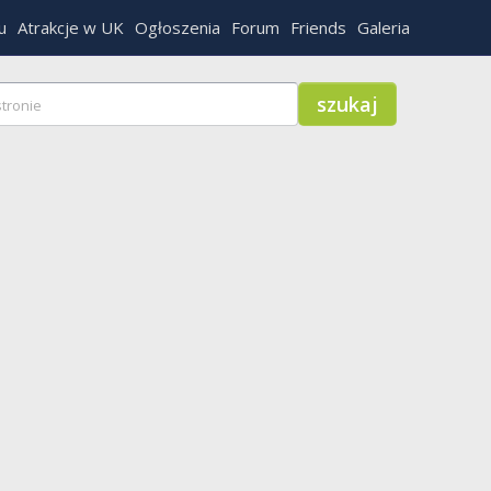
u
Atrakcje w UK
Ogłoszenia
Forum
Friends
Galeria