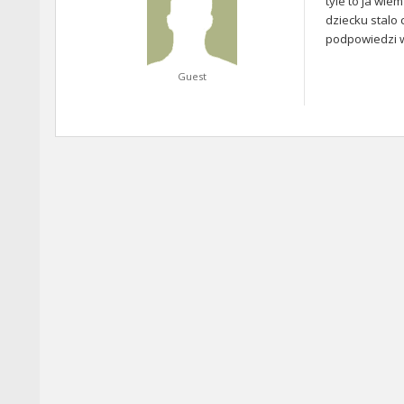
tyle to ja wie
dziecku stalo 
podpowiedzi w
Guest