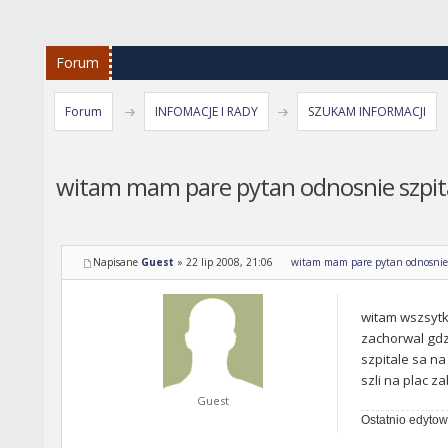
Forum
Forum
INFOMACJE I RADY
SZUKAM INFORMACJI
witam mam pare pytan odnosnie szpita
Napisane
Guest
»
22 lip 2008, 21:06
witam mam pare pytan odnosnie 
witam wszsytki
zachorwal gdz
szpitale sa na
szli na plac z
Guest
Ostatnio edytow