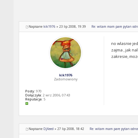
Napisane
kik1976
»
23 lip 2008, 19:39
Re: witam mam pare pytan odno
no wlasnie jed
zajma , jak na
zakresie, moz
kik1976
Zadomowiony
Posty:
970
Dołączyła:
2 wrz 2006, 07:43
Reputacja:
5
Napisane
DjXeed
»
27 lip 2008, 18:42
Re: witam mam pare pytan odnosn