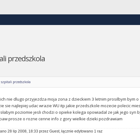
li przedszkola
szpitali przedszkola
ch nie dlugo przyjezdza moja zona z dzieckiem 3 letnim prosilbym bym o ad
ie sie najlepiej udac wrazie WU itp jakie przedszkole mozecie polecic mi
 słabym poziomie jesli chodzi o opieke kolega opowiadal ze jak jego syn byl 
abaw prosze o rozne cenne info z gory wielkie dzieki pozdrawiam
ano 28 lip 2008, 18:33 przez Guest, łącznie edytowano 1 raz