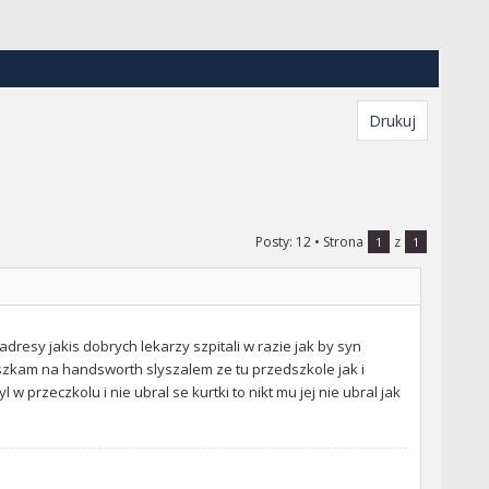
Drukuj
Posty: 12
• Strona
z
1
1
resy jakis dobrych lekarzy szpitali w razie jak by syn
eszkam na handsworth slyszalem ze tu przedszkole jak i
w przeczkolu i nie ubral se kurtki to nikt mu jej nie ubral jak